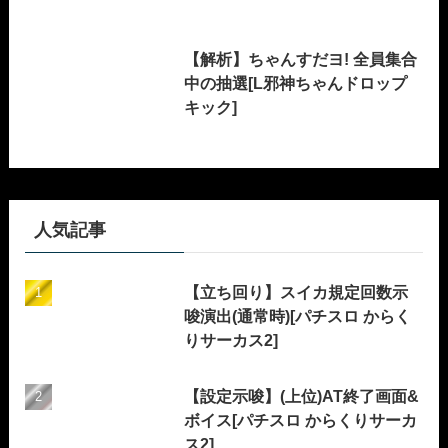
【解析】ちゃんすだヨ! 全員集合
中の抽選[L邪神ちゃんドロップ
キック]
人気記事
【立ち回り】スイカ規定回数示
唆演出(通常時)[パチスロ からく
りサーカス2]
【設定示唆】(上位)AT終了画面&
ボイス[パチスロ からくりサーカ
ス2]