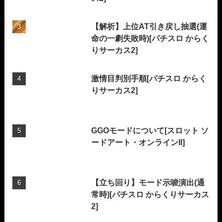
【解析】上位AT引き戻し抽選(運
命の一劇失敗時)[パチスロ からく
りサーカス2]
激情目判別手順[パチスロ からく
りサーカス2]
GGOモードについて[スロット ソ
ードアート・オンラインII]
【立ち回り】モード示唆演出(通
常時)[パチスロ からくりサーカス
2]