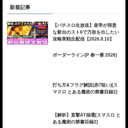
新着記事
【パチスロ生放送】皇帝が得意
な新台のスト6で万枚を出したい
攻略実戦生配信【2026.8.10】
ボーダーライン[P 春一番 2026]
打ち方&フラグ解説(赤7狙い)[ス
マスロ とある魔術の禁書目録2]
【解析】直撃AT抽選[スマスロ と
ある魔術の禁書目録2]