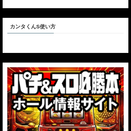
カンタくんS使い方