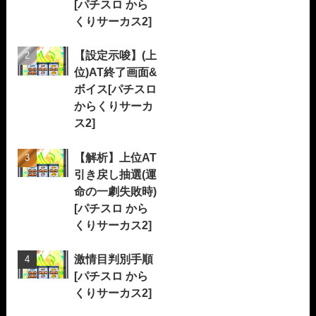
[パチスロ から
くりサーカス2]
【設定示唆】(上
位)AT終了画面&
ボイス[パチスロ
からくりサーカ
ス2]
【解析】上位AT
引き戻し抽選(運
命の一劇失敗時)
[パチスロ から
くりサーカス2]
激情目判別手順
[パチスロ から
くりサーカス2]