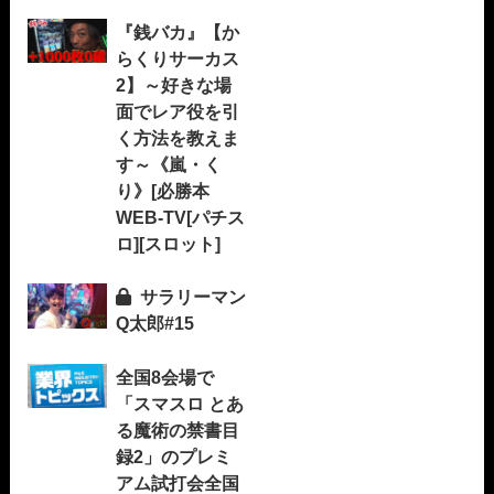
『銭バカ』【か
らくりサーカス
2】～好きな場
面でレア役を引
く方法を教えま
す～《嵐・く
り》[必勝本
WEB-TV[パチス
ロ][スロット]
サラリーマン
Q太郎#15
全国8会場で
「スマスロ とあ
る魔術の禁書目
録2」のプレミ
アム試打会全国