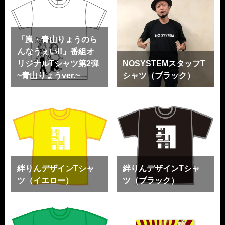
「嵐・青山りょうのら
んなうぇい!!」番組オ
リジナルTシャツ第2弾
NOSYSTEMスタッフT
~青山りょうver.~
シャツ（ブラック）
絆りんデザインTシャ
絆りんデザインTシャ
ツ（イエロー）
ツ（ブラック）