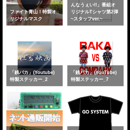
んなうぇい!!」番組オ
ファイト青山！特製オ
リジナルTシャツ第2弾
リジナルマスク
~スタッフver.~
「銭バカ」(Youtube)
「銭バカ」(YouTube)
特製ステッカー_2
特製ステッカー_7