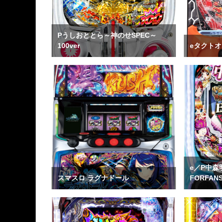
Pうしおととら～神のせSPEC～
100ver
eタクトオ
e／P中
スマスロ ラグナドール
FORFAN