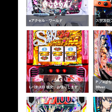
eアクセル・ワールド
スマスロ 
P ／eぱ
Lパチスロ 彼女、お借りします
99ver