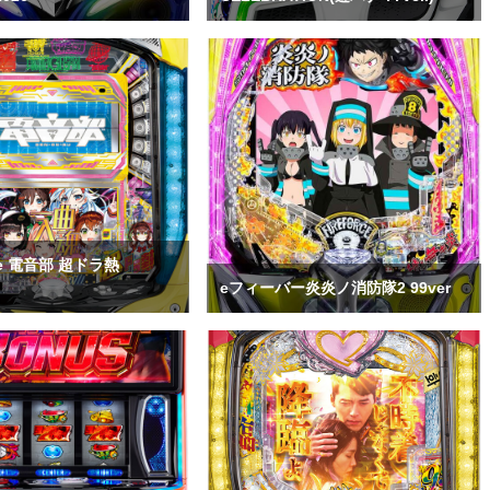
e 電音部 超ドラ熱
eフィーバー炎炎ノ消防隊2 99ver