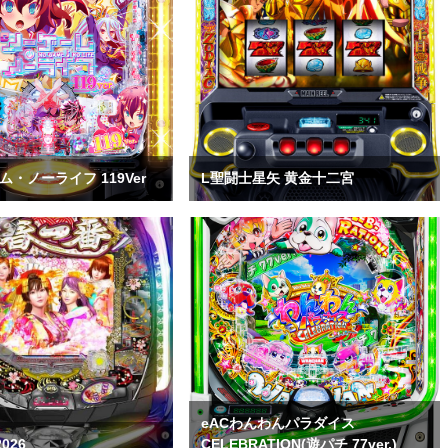
ム・ノーライフ 119Ver
L聖闘士星矢 黄金十二宮
eACわんわんパラダイス
026
CELEBRATION(遊パチ 77ver.)