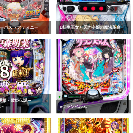
ーパス デスティニー
L転生王女と天才令嬢の魔法革命
森明菜・歌姫伝説～
S～
eグランベルム