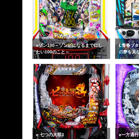
eゾン100～ゾンビになるまでにし
L青春ブ
たい100のこと～
の夢を見
e 七つの大罪3
e一方通行