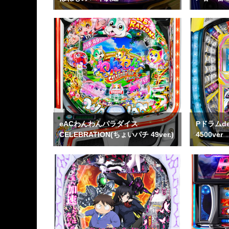
eACわんわんパラダイス
Pドラムd
CELEBRATION(ちょいパチ 49ver.)
4500ver