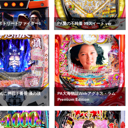
ストリートファイター6
PA愛の不時着 99スイート ver
ちんこ押忍！番長 漢の頂
PA大海物語Withアグネス・ラム
Premium Edition