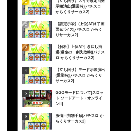
【立ち回り】スイカ規定回数
示唆演出(通常時)[パチスロ
からくりサーカス2]
【設定示唆】(上位)AT終了画
面&ボイス[パチスロ からく
りサーカス2]
【解析】上位AT引き戻し抽
選(運命の一劇失敗時)[パチス
ロ からくりサーカス2]
【立ち回り】モード示唆演出
(通常時)[パチスロ からくり
サーカス2]
GGOモードについて[スロッ
ト ソードアート・オンライ
ンII]
激情目判別手順[パチスロ か
らくりサーカス2]