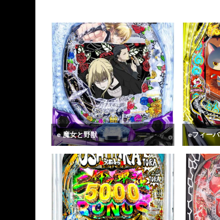
e 魔女と野獣
eフィー