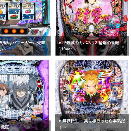
タ野郎はバニーガール先輩
e 甲鉄城のカバネリ2 輪廻の果報
ない
119ver
e 無職転生 ～異世界行ったら本気だ
 最狂
す～