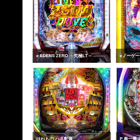
e EDENS ZERO ～究極LT～
eノーゲー
はねもの ハネ釈迦
P 春一番 2