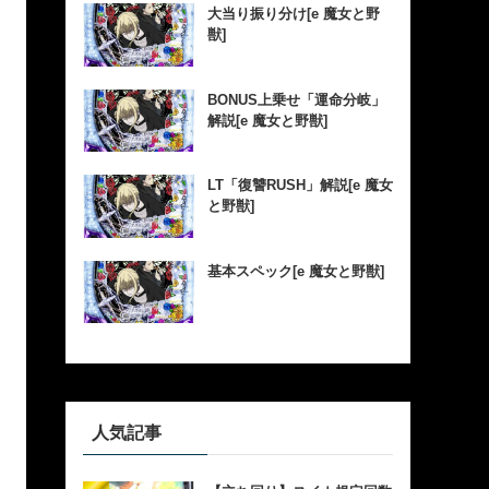
大当り振り分け[e 魔女と野
獣]
BONUS上乗せ「運命分岐」
解説[e 魔女と野獣]
LT「復讐RUSH」解説[e 魔女
と野獣]
基本スペック[e 魔女と野獣]
人気記事