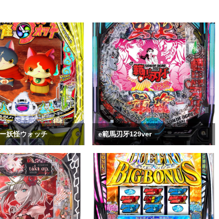
バー妖怪ウォッチ
e範馬刃牙129ver