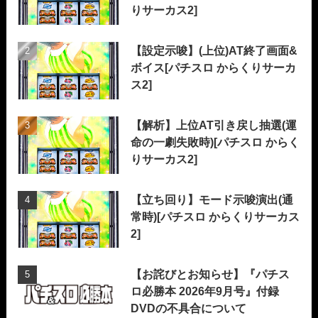
りサーカス2]
【設定示唆】(上位)AT終了画面&
ボイス[パチスロ からくりサーカ
ス2]
【解析】上位AT引き戻し抽選(運
命の一劇失敗時)[パチスロ からく
りサーカス2]
【立ち回り】モード示唆演出(通
常時)[パチスロ からくりサーカス
2]
【お詫びとお知らせ】『パチス
ロ必勝本 2026年9月号』付録
DVDの不具合について