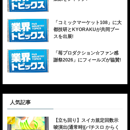
「コミックマーケット108」に大
都技研とKYORAKUが共同ブー
スを出展!
「苺プロダクション☆ファン感
謝祭2026」にフィールズが協賛!
人気記事
【立ち回り】スイカ規定回数示
唆演出(通常時)[パチスロ からく