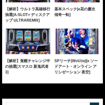
【解析】ウルトラ高確移行
基本スペック[e花の慶次
抽選[A-SLOT+ ディスクア
傾奇一転]
ップ ULTRAREMIX]
【解析】覚醒チャレンジ中
SPリーチ(WoU♯α)[e ソー
の抽選[スマスロ 新鬼武者
ドアート・オンライン ア
3]
リシゼーション 夜空]