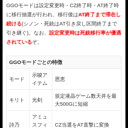
GGOモードは設定変更時・CZ終了時・AT終了時
に移行抽選が行われ、移行後は
AT終了まで滞在し
続ける
(シノン・死銃はAT引き戻し区間終了まで
引き継ぐ)。なお、
設定変更時は死銃移行率が優遇
されている
ぞ。
GGOモードごとの特徴
示唆ア
モード
恩恵
イテム
規定液晶ゲーム数天井を最
キリト
光剣
大500Gに短縮
アミュ
詩乃
スフィ
CZ当選をAT直撃に変換