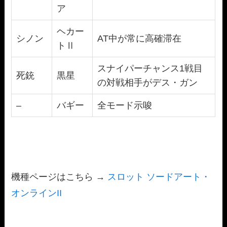
ア
ヘカー
シノン
AT中が常に高確滞在
トⅡ
スナイパーチャンス1戦目
死銃
黒星
の対戦相手がデス・ガン
–
バギー
全モード示唆
機種ページはこちら →
スロット ソードアート・
オンラインII