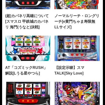
(超)カバネリ高確について
ノーマルリーチ・ロングリ
[スマスロ 甲鉄城のカバネ
ーチ[e黄門ちゃま寿限無
リ 海門(うなと)決戦]
LLサイズ]
AT「コズミックRUSH」
【設定示唆】スマ
解説[Lうる星やつら]
TALK[Sky Love]