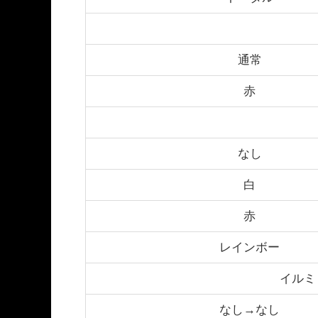
通常
赤
なし
白
赤
レインボー
イルミ
なし→なし