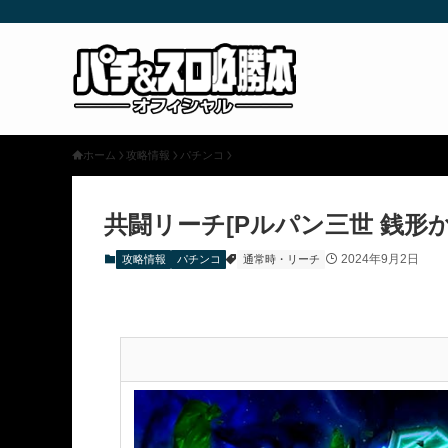
ホーム
攻略情報
パチンコ
共闘リーチ[Pルパン三世 銭形からの招
2024年9月2日
攻略情報
パチンコ
通常時・リーチ