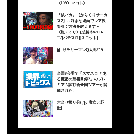
《HYO. マコト》
『銭バカ』【からくりサーカ
ス2】～好きな場面でレア役
を引く方法を教えます～
《嵐・くり》[必勝本WEB-
TV[パチスロ][スロット]
サラリーマンQ太郎#15
全国8会場で「スマスロ とあ
る魔術の禁書目録2」のプレ
ミアム試打会全国ツアーが開
催された!
大当り振り分け[e 魔女と野
獣]