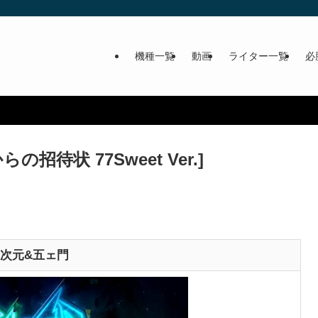
機種一覧
動画
ライター一覧
必
待状 77Sweet Ver.]
次元&五ェ門