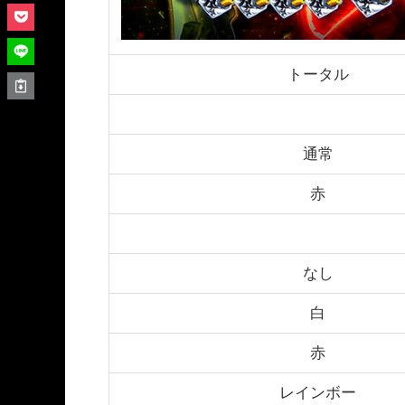
トータル
通常
赤
なし
白
赤
レインボー