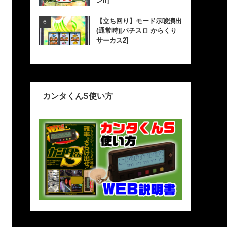
ンII]
【立ち回り】モード示唆演出
(通常時)[パチスロ からくり
サーカス2]
カンタくんS使い方