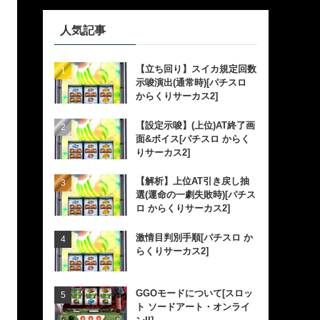
人気記事
【立ち回り】スイカ規定回数
示唆演出(通常時)[パチスロ
からくりサーカス2]
【設定示唆】(上位)AT終了画
面&ボイス[パチスロ からく
りサーカス2]
【解析】上位AT引き戻し抽
選(運命の一劇失敗時)[パチス
ロ からくりサーカス2]
激情目判別手順[パチスロ か
らくりサーカス2]
GGOモードについて[スロッ
ト ソードアート・オンライ