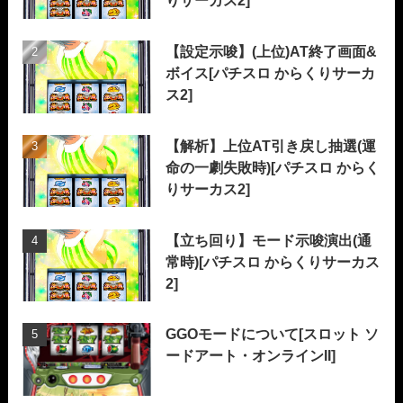
りサーカス2]
【設定示唆】(上位)AT終了画面&
ボイス[パチスロ からくりサーカ
ス2]
【解析】上位AT引き戻し抽選(運
命の一劇失敗時)[パチスロ からく
りサーカス2]
【立ち回り】モード示唆演出(通
常時)[パチスロ からくりサーカス
2]
GGOモードについて[スロット ソ
ードアート・オンラインII]