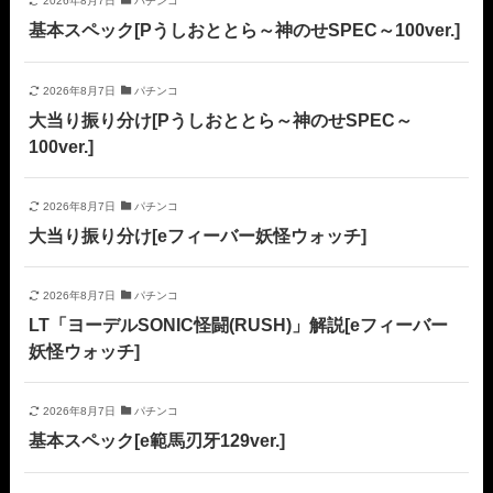
2026年8月7日
パチンコ
基本スペック[Pうしおととら～神のせSPEC～100ver.]
2026年8月7日
パチンコ
大当り振り分け[Pうしおととら～神のせSPEC～
100ver.]
2026年8月7日
パチンコ
大当り振り分け[eフィーバー妖怪ウォッチ]
2026年8月7日
パチンコ
LT「ヨーデルSONIC怪闘(RUSH)」解説[eフィーバー
妖怪ウォッチ]
2026年8月7日
パチンコ
基本スペック[e範馬刃牙129ver.]