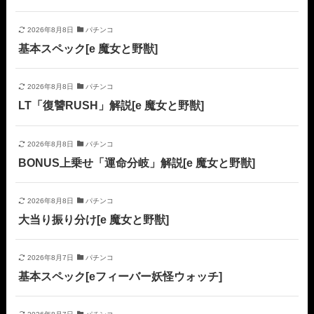
2026年8月8日
パチンコ
基本スペック[e 魔女と野獣]
2026年8月8日
パチンコ
LT「復讐RUSH」解説[e 魔女と野獣]
2026年8月8日
パチンコ
BONUS上乗せ「運命分岐」解説[e 魔女と野獣]
2026年8月8日
パチンコ
大当り振り分け[e 魔女と野獣]
2026年8月7日
パチンコ
基本スペック[eフィーバー妖怪ウォッチ]