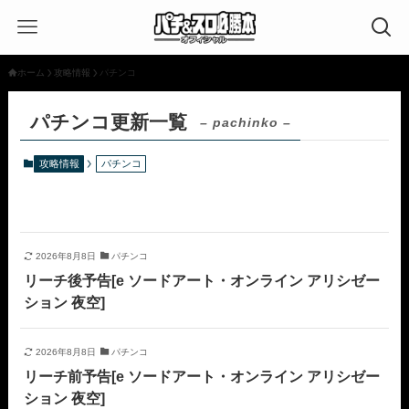
ホーム
攻略情報
パチンコ
パチンコ更新一覧
– pachinko –
攻略情報
パチンコ
2026年8月8日
パチンコ
リーチ後予告[e ソードアート・オンライン アリシゼー
ション 夜空]
2026年8月8日
パチンコ
リーチ前予告[e ソードアート・オンライン アリシゼー
ション 夜空]