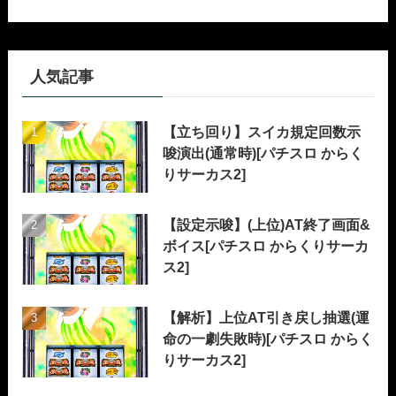
人気記事
【立ち回り】スイカ規定回数示
唆演出(通常時)[パチスロ からく
りサーカス2]
【設定示唆】(上位)AT終了画面&
ボイス[パチスロ からくりサーカ
ス2]
【解析】上位AT引き戻し抽選(運
命の一劇失敗時)[パチスロ からく
りサーカス2]