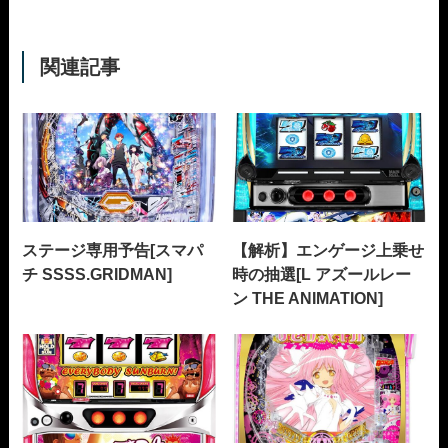
関連記事
ステージ専用予告[スマパ
【解析】エンゲージ上乗せ
チ SSSS.GRIDMAN]
時の抽選[L アズールレー
ン THE ANIMATION]