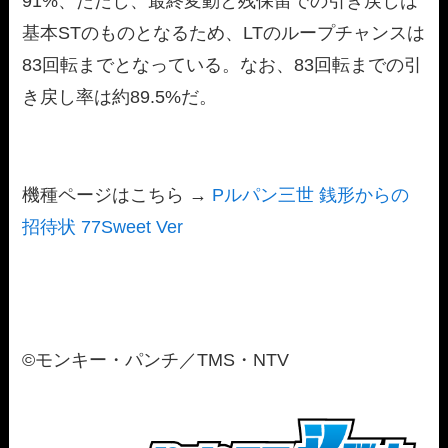
91%、ただし、最終変動と残保留での引き戻しは
基本STのものとなるため、LTのループチャンスは
83回転までとなっている。なお、83回転までの引
き戻し率は約89.5%だ。
機種ページはこちら →
Pルパン三世 銭形からの
招待状 77Sweet Ver
©モンキー・パンチ／TMS・NTV