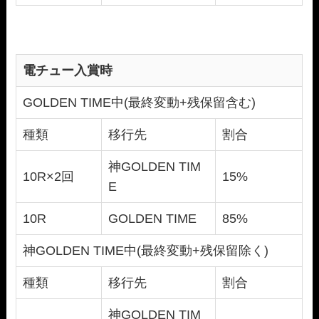
電チュー入賞時
GOLDEN TIME中(最終変動+残保留含む)
種類
移行先
割合
神GOLDEN TIM
10R×2回
15%
E
10R
GOLDEN TIME
85%
神GOLDEN TIME中(最終変動+残保留除く)
種類
移行先
割合
神GOLDEN TIM