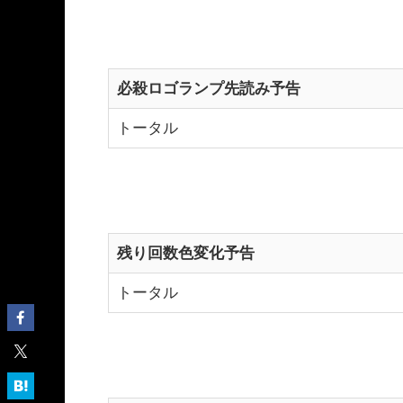
必殺ロゴランプ先読み予告
トータル
残り回数色変化予告
トータル