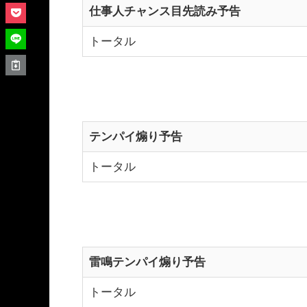
仕事人チャンス目先読み予告
トータル
テンパイ煽り予告
トータル
雷鳴テンパイ煽り予告
トータル