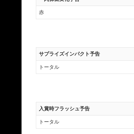
赤
サプライズインパクト予告
トータル
入賞時フラッシュ予告
トータル