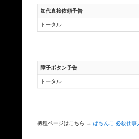
加代直接依頼予告
トータル
障子ボタン予告
トータル
機種ページはこちら →
ぱちんこ 必殺仕事人