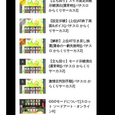
【立ち回り】スイカ規定回数
示唆演出(通常時)[パチスロ
からくりサーカス2]
【設定示唆】(上位)AT終了画
面&ボイス[パチスロ からく
りサーカス2]
【解析】上位AT引き戻し抽
選(運命の一劇失敗時)[パチス
ロ からくりサーカス2]
【立ち回り】モード示唆演出
(通常時)[パチスロ からくり
サーカス2]
激情目判別手順[パチスロ か
らくりサーカス2]
GGOモードについて[スロッ
ト ソードアート・オンライ
ンII]