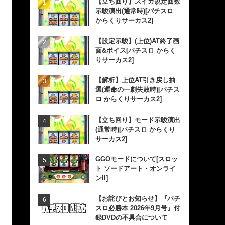
【立ち回り】スイカ規定回数
示唆演出(通常時)[パチスロ
からくりサーカス2]
【設定示唆】(上位)AT終了画
面&ボイス[パチスロ からく
りサーカス2]
【解析】上位AT引き戻し抽
選(運命の一劇失敗時)[パチス
ロ からくりサーカス2]
【立ち回り】モード示唆演出
(通常時)[パチスロ からくり
サーカス2]
GGOモードについて[スロッ
ト ソードアート・オンライ
ンII]
【お詫びとお知らせ】『パチ
スロ必勝本 2026年9月号』付
録DVDの不具合について