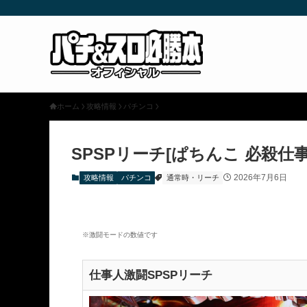
ホーム
攻略情報
パチンコ
SPSPリーチ[ぱちんこ 必殺仕事
2026年7月6日
攻略情報
パチンコ
通常時・リーチ
※激闘モードの数値です
仕事人激闘SPSPリーチ