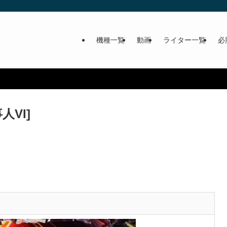
機種一覧
動画
ライター一覧
必
人VI]