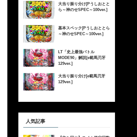
大当り振り分け[Pうしおとと
ら～神のせSPEC～100ver.]
基本スペック[Pうしおととら
～神のせSPEC～100ver.]
LT「史上最強バトル
MODE90」解説[e範馬刃牙
129ver.]
大当り振り分け[e範馬刃牙
129ver.]
人気記事