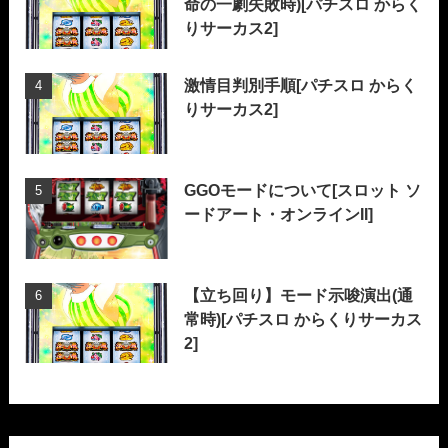
命の一劇失敗時)[パチスロ からく
りサーカス2]
激情目判別手順[パチスロ からく
りサーカス2]
GGOモードについて[スロット ソ
ードアート・オンラインII]
【立ち回り】モード示唆演出(通
常時)[パチスロ からくりサーカス
2]