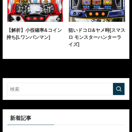
【解析】小役確率&コイン
狙いドコロ&ヤメ時[スマス
持ち[Lワンパンマン]
ロ モンスターハンターラ
イズ]
新着記事