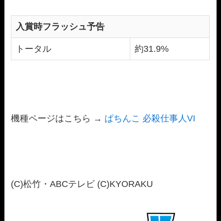
入賞時フラッシュ予告
トータル
約31.9%
機種ページはこちら →
ぱちんこ 必殺仕事人VI
(C)松竹・ABCテレビ (C)KYORAKU