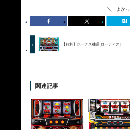
よかっ
【解析】ボーナス抽選[ローティス]
関連記事