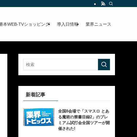
勝本WEB-TVショッピング
導入日情報
業界ニュース
新着記事
全国8会場で「スマスロ とあ
る魔術の禁書目録2」のプレ
ミアム試打会全国ツアーが開
催された!