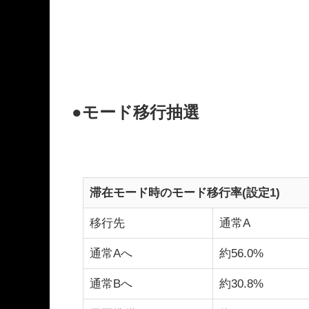
●モード移行抽選
滞在モード時のモード移行率(設定1)
移行先
通常A
通常Aへ
約56.0%
通常Bへ
約30.8%