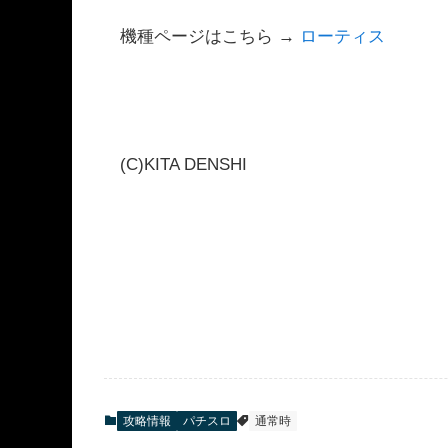
機種ページはこちら →
ローティス
(C)KITA DENSHI
攻略情報
パチスロ
通常時