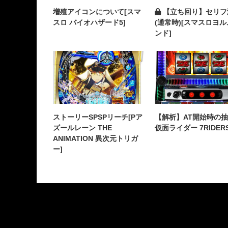
増殖アイコンについて[スマ
【立ち回り】セリフ
スロ バイオハザード5]
(通常時)[スマスロヨ
ンド]
ストーリーSPSPリーチ[Pア
【解析】AT開始時の抽
ズールレーン THE
仮面ライダー 7RIDERS
ANIMATION 異次元トリガ
ー]