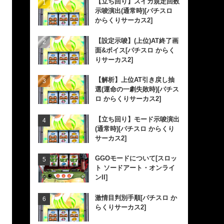
【立ち回り】スイカ規定回数
示唆演出(通常時)[パチスロ
からくりサーカス2]
【設定示唆】(上位)AT終了画
面&ボイス[パチスロ からく
りサーカス2]
【解析】上位AT引き戻し抽
選(運命の一劇失敗時)[パチス
ロ からくりサーカス2]
【立ち回り】モード示唆演出
(通常時)[パチスロ からくり
サーカス2]
GGOモードについて[スロッ
ト ソードアート・オンライ
ンII]
激情目判別手順[パチスロ か
らくりサーカス2]