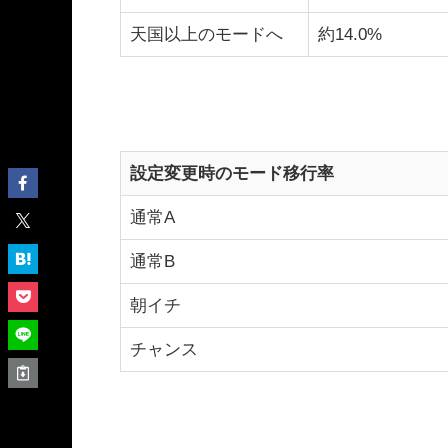
天国以上のモードへ
約14.0%
設定変更時のモード移行率
通常A
通常B
朝イチ
チャンス