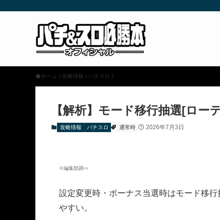
ホーム
攻略情報
パチスロ
【解析】モード移行抽選[ローテ
2026年7月3日
攻略情報
パチスロ
通常時
※編集部調べ
設定変更時・ボーナス当選時はモード移行
やすい。