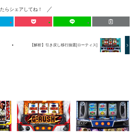
たらシェアしてね！
【解析】引き戻し移行抽選[ローティス]