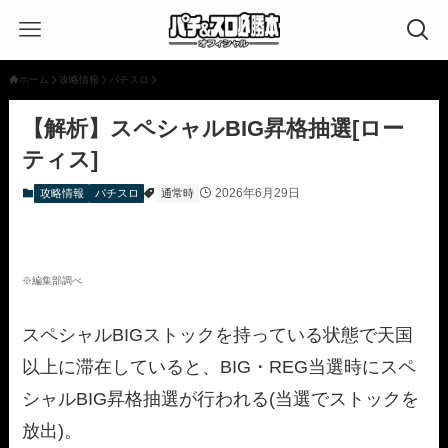
ホーム
攻略情報
パチスロ
【解析】スペシャルBIG昇格抽選[ロー
ティス]
2026年6月29日
攻略情報
パチスロ
通常時
※編集部調べ
スペシャルBIGストックを持っている状態で天国
以上に滞在していると、BIG・REG当選時にスペ
シャルBIG昇格抽選が行われる(当選でストックを
放出)。