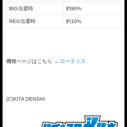
BIG当選時
約90%
REG当選時
約10%
機種ページはこちら →
ローティス
(C)KITA DENSHI