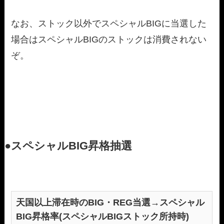
なお、ストック以外でスペシャルBIGに当選した
場合はスペシャルBIGのストックは消費されない
ぞ。
●スペシャルBIG昇格抽選
天国以上滞在時のBIG・REG当選→スペシャル
BIG昇格率(スペシャルBIGストック所持時)