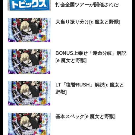
打会全国ツアーが開催された!
大当り振り分け[e 魔女と野獣]
BONUS上乗せ「運命分岐」解説
[e 魔女と野獣]
LT「復讐RUSH」解説[e 魔女と
野獣]
基本スペック[e 魔女と野獣]