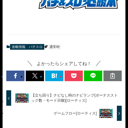
攻略情報
パチスロ
通常時
よかったらシェアしてね！
【立ち回り】ナビなし時のナビランプ(ボーナススト
ック数・モード示唆)[ローティス]
ゲームフロー[ローティス]