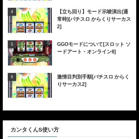
【立ち回り】モード示唆演出(通
常時)[パチスロ からくりサーカス
2]
GGOモードについて[スロット ソ
ードアート・オンラインII]
激情目判別手順[パチスロ からく
りサーカス2]
カンタくんS使い方