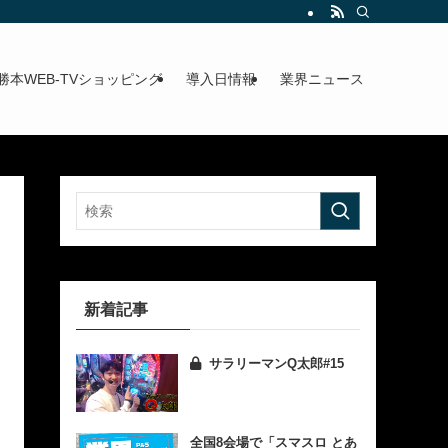
勝本WEB-TVショッピング
導入日情報
業界ニュース
新着記事
サラリーマンQ太郎#15
全国8会場で「スマスロ とあ