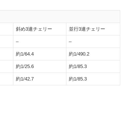
斜め3連チェリー
並行3連チェリー
–
–
約1/64.4
約1/490.2
約1/25.6
約1/85.3
約1/42.7
約1/85.3