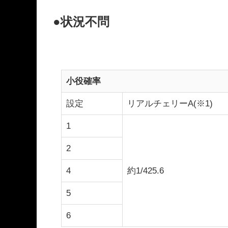
●状況不問
小役確率
設定
リアルチェリーA(※1)
1
2
4
約1/425.6
5
6