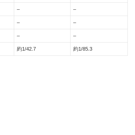
–
–
–
–
–
–
約1/42.7
約1/85.3