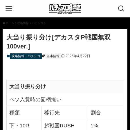
ホーム
攻略情報
パチンコ
大当り振り分け[デカスタP戦国無双
100ver.]
2026年4月22日
攻略情報
パチンコ
基本情報
大当り振り分け
ヘソ入賞時の図柄揃い
種類
移行先
割合
下・10R
超戦国RUSH
1%