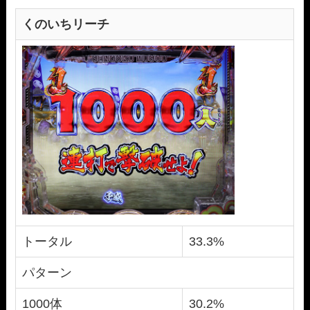
くのいちリーチ
トータル
33.3%
パターン
1000体
30.2%