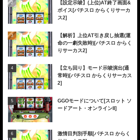
【設定示唆】(上位)AT終了画面&
ボイス[パチスロ からくりサーカ
ス2]
【解析】上位AT引き戻し抽選(運
命の一劇失敗時)[パチスロ からく
りサーカス2]
【立ち回り】モード示唆演出(通
常時)[パチスロ からくりサーカス
2]
GGOモードについて[スロット ソ
ードアート・オンラインII]
激情目判別手順[パチスロ からく