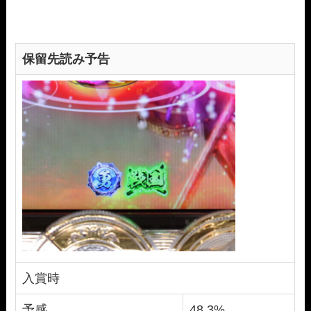
保留先読み予告
入賞時
予感
48.3%