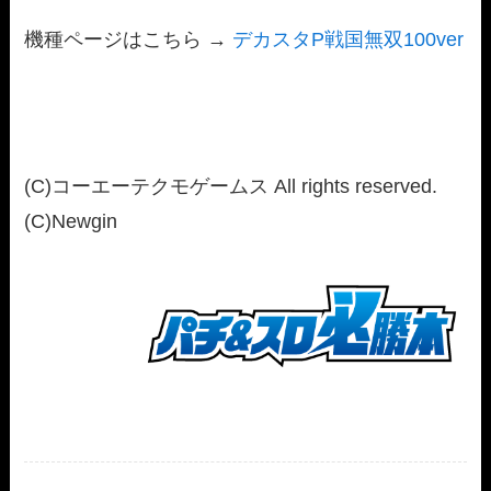
機種ページはこちら →
デカスタP戦国無双100ver
(C)コーエーテクモゲームス All rights reserved.
(C)Newgin