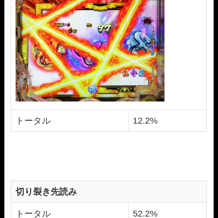
トータル
12.2%
切り裂き先読み
トータル
52.2%