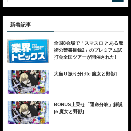
新着記事
全国8会場で「スマスロ とある魔
術の禁書目録2」のプレミアム試
打会全国ツアーが開催された!
大当り振り分け[e 魔女と野獣]
BONUS上乗せ「運命分岐」解説
[e 魔女と野獣]