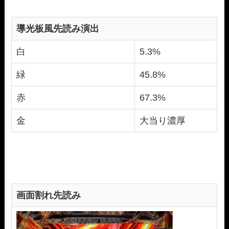
導光板風先読み演出
白
5.3%
緑
45.8%
赤
67.3%
金
大当り濃厚
画面割れ先読み