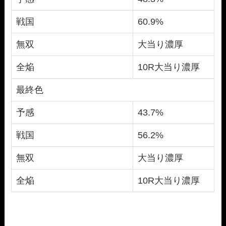
戦国
60.9%
無双
大当り濃厚
全焔
10R大当り濃厚
最終色
予感
43.7%
戦国
56.2%
無双
大当り濃厚
全焔
10R大当り濃厚