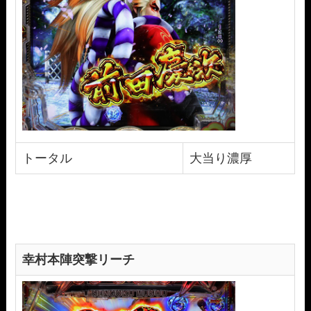
トータル
大当り濃厚
幸村本陣突撃リーチ