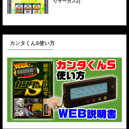
りサーカス2]
カンタくんS使い方