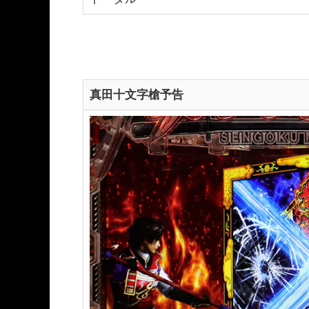
真田十文字槍予告