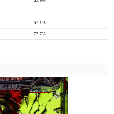
61.9%
57.1%
73.7%