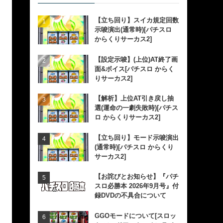
【立ち回り】スイカ規定回数
示唆演出(通常時)[パチスロ
からくりサーカス2]
【設定示唆】(上位)AT終了画
面&ボイス[パチスロ からく
りサーカス2]
【解析】上位AT引き戻し抽
選(運命の一劇失敗時)[パチス
ロ からくりサーカス2]
【立ち回り】モード示唆演出
(通常時)[パチスロ からくり
サーカス2]
【お詫びとお知らせ】『パチ
スロ必勝本 2026年9月号』付
録DVDの不具合について
GGOモードについて[スロッ