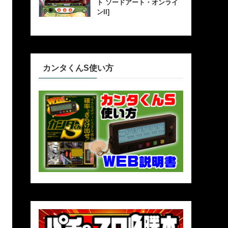
ト ソードアート・オンライ
ンII]
カンタくんS使い方