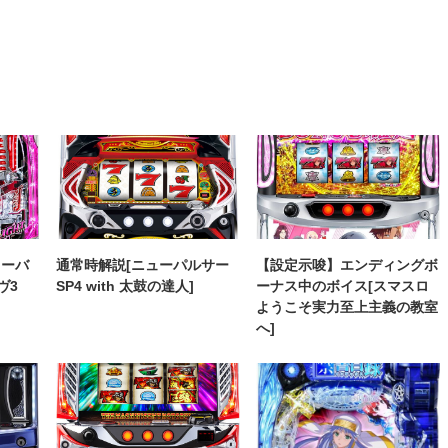
ィーバ
通常時解説[ニューパルサー
【設定示唆】エンディングボ
ヴ3
SP4 with 太鼓の達人]
ーナス中のボイス[スマスロ
ようこそ実力至上主義の教室
へ]