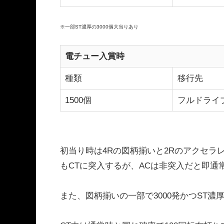
※一部ST濃厚の3000個大当りあり
電チュー入賞時
種類
移行先
1500個
フルドライブ
初当り時は4Rの図柄揃いと2Rのアクセラレ
もCTに突入するが、ACは非突入だと即通
また、図柄揃いの一部で3000発かつST