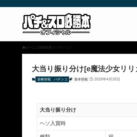
ホーム
攻略情報
パチンコ
大当り振り分け[e魔法少女リリ
2026年4月20日
攻略情報
パチンコ
基本情報
大当り振り分け
ヘソ入賞時
種類
役