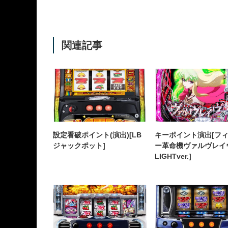
関連記事
設定看破ポイント(演出)[LB
キーポイント演出[フ
ジャックポット]
ー革命機ヴァルヴレイ
LIGHTver.]