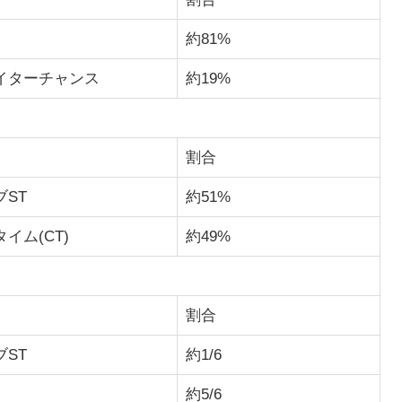
約81%
イターチャンス
約19%
割合
ST
約51%
イム(CT)
約49%
割合
ST
約1/6
約5/6