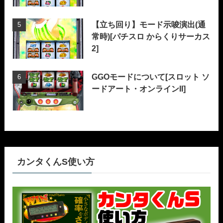
【立ち回り】モード示唆演出(通
常時)[パチスロ からくりサーカス
2]
GGOモードについて[スロット ソ
ードアート・オンラインII]
カンタくんS使い方