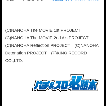
(C)NANOHA The MOVIE 1st PROJECT
(C)NANOHA The MOVIE 2nd A's PROJECT
(C)NANOHA Reflection PROJECT (C)NANOHA
Detonation PROJECT (P)KING RECORD
CO.,LTD.