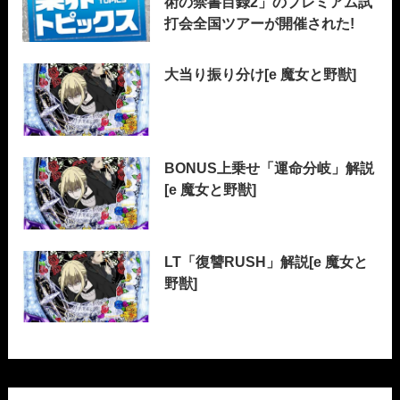
術の禁書目録2」のプレミアム試
打会全国ツアーが開催された!
大当り振り分け[e 魔女と野獣]
BONUS上乗せ「運命分岐」解説
[e 魔女と野獣]
LT「復讐RUSH」解説[e 魔女と
野獣]