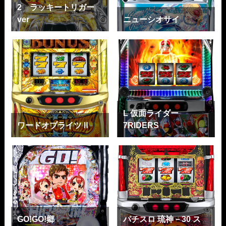
2 ラッキートリガー
ver
ニューシオサイ
L 仮面ライダー
ワードオブライツⅡ
7RIDERS
GO!GO!郷
パチスロ 琉神－30 ス