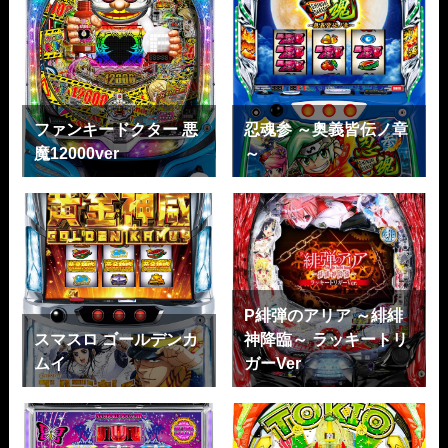
ファンキードクター 悪
忍魂参 ～奥義皆伝ノ章
魔12000ver
～
P緋弾のアリア ～緋緋
スマスロ ゴールデンカ
神降臨～ ラッキートリ
ムイ
ガーVer