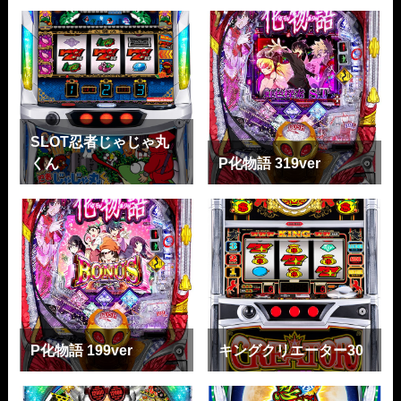
SLOT忍者じゃじゃ丸
くん
P化物語 319ver
P化物語 199ver
キングクリエーター30