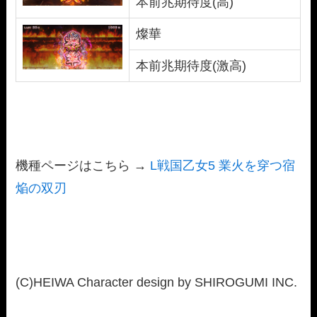
本前兆期待度(高)
燦華
本前兆期待度(激高)
機種ページはこちら →
L戦国乙女5 業火を穿つ宿
焔の双刃
(C)HEIWA Character design by SHIROGUMI INC.