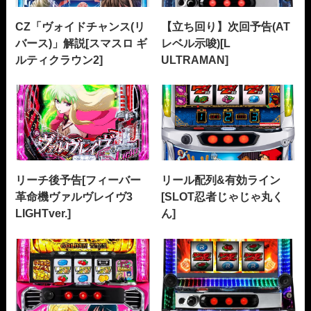
CZ「ヴォイドチャンス(リ
【立ち回り】次回予告(AT
バース)」解説[スマスロ ギ
レベル示唆)[L
ルティクラウン2]
ULTRAMAN]
リーチ後予告[フィーバー
リール配列&有効ライン
革命機ヴァルヴレイヴ3
[SLOT忍者じゃじゃ丸く
LIGHTver.]
ん]