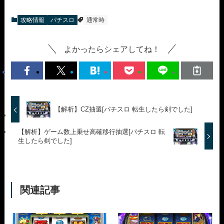
攻略情報
パチスロ
通常時
よかったらシェアしてね！
【解析】CZ抽選[パチスロ 転生したら剣でした]
【解析】ゲーム数上乗せ高確移行抽選[パチスロ 転
生したら剣でした]
関連記事