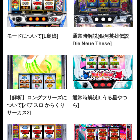
モードについて[L島娘]
通常時解説[銀河英雄伝説
Die Neue These]
【解析】ロングフリーズに
通常時解説[Lうる星やつ
ついて[パチスロ からくり
ら]
サーカス2]