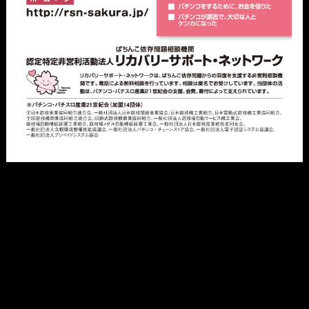
機種一覧
動画
ライター一覧
必勝本WEB-TVショッピング
導入日情報
業界ニュース
©
TATSUMI PUBLISHING CO.,LTD.