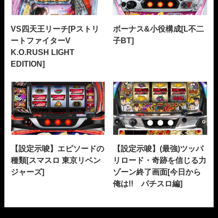
VS四天王リーチ[Pストリ
ボーナス&小役構成[L不二
ートファイターV
子BT]
K.O.RUSH LIGHT
EDITION]
【設定示唆】エピソードの
【設定示唆】(最強)ツッパ
種類[スマスロ 東京リベン
リロード・奇跡を信じる力
ジャーズ]
ゾーン終了画面[今日から
俺は!! パチスロ編]