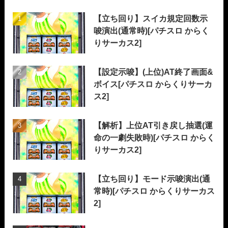
【立ち回り】スイカ規定回数示
唆演出(通常時)[パチスロ からく
りサーカス2]
【設定示唆】(上位)AT終了画面&
ボイス[パチスロ からくりサーカ
ス2]
【解析】上位AT引き戻し抽選(運
命の一劇失敗時)[パチスロ からく
りサーカス2]
【立ち回り】モード示唆演出(通
常時)[パチスロ からくりサーカス
2]