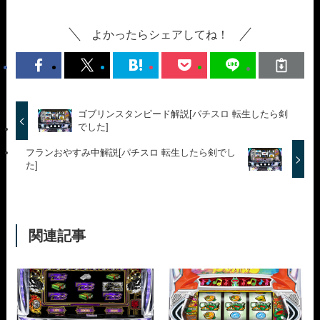
よかったらシェアしてね！
ゴブリンスタンピード解説[パチスロ 転生したら剣
でした]
フランおやすみ中解説[パチスロ 転生したら剣でし
た]
関連記事