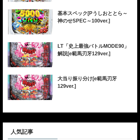
基本スペック[Pうしおととら～
神のせSPEC～100ver.]
LT「史上最強バトルMODE90」
解説[e範馬刃牙129ver.]
大当り振り分け[e範馬刃牙
129ver.]
人気記事