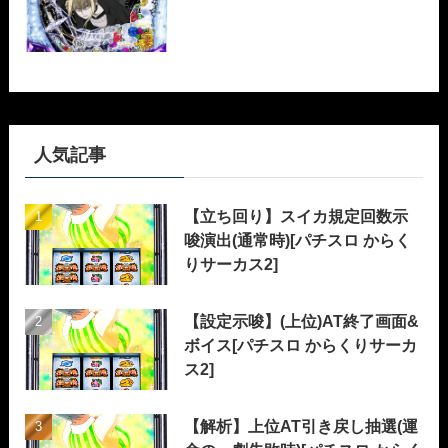
人気記事
【立ち回り】スイカ規定回数示
唆演出(通常時)[パチスロ からく
りサーカス2]
【設定示唆】(上位)AT終了画面&
ボイス[パチスロ からくりサーカ
ス2]
【解析】上位AT引き戻し抽選(運