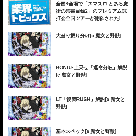
全国8会場で「スマスロ とある魔
術の禁書目録2」のプレミアム試
打会全国ツアーが開催された!
大当り振り分け[e 魔女と野獣]
BONUS上乗せ「運命分岐」解説
[e 魔女と野獣]
LT「復讐RUSH」解説[e 魔女と
野獣]
基本スペック[e 魔女と野獣]