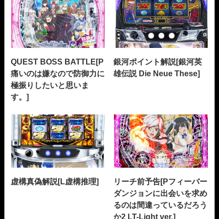
QUEST BOSS BATTLE[P
銀河ポイント解説[銀河英
痛いのは嫌なので防御力に
雄伝説 Die Neue These]
極振りしたいと思いま
す。]
虚構真偽解説[L虚構推理]
リーチ前予告[Pフィーバー
ダンジョンに出会いを求め
るのは間違っているだろう
か2 LT-Light ver.]