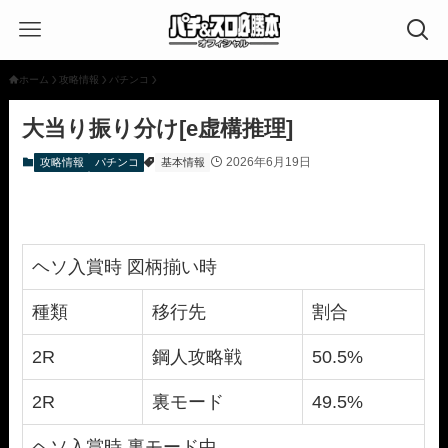
ホーム
攻略情報
パチンコ
大当り振り分け[e虚構推理]
2026年6月19日
攻略情報
パチンコ
基本情報
ヘソ入賞時 図柄揃い時
種類
移行先
割合
2R
鋼人攻略戦
50.5%
2R
裏モード
49.5%
ヘソ入賞時 裏モード中