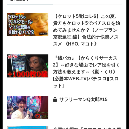
【ケロット5/戦コレ6】この夏、
貴方もケロット5でパチスロを始
めてみませんか？【ノープラン
京都遠征 編】合法的ナ快楽ノス
スメ 《HYO. マコト》
『銭バカ』【からくりサーカス
2】～好きな場面でレア役を引く
方法を教えます～《嵐・くり》
[必勝本WEB-TV[パチスロ][スロ
ット]
サラリーマンQ太郎#15