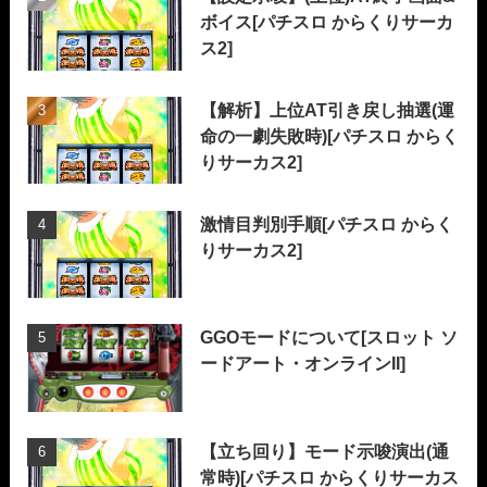
ボイス[パチスロ からくりサーカ
ス2]
【解析】上位AT引き戻し抽選(運
命の一劇失敗時)[パチスロ からく
りサーカス2]
激情目判別手順[パチスロ からく
りサーカス2]
GGOモードについて[スロット ソ
ードアート・オンラインII]
【立ち回り】モード示唆演出(通
常時)[パチスロ からくりサーカス