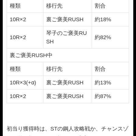
種類
移行先
割合
10R×2
裏ご褒美RUSH
約18%
琴子のご褒美RU
10R×2
約82%
SH
裏ご褒美RUSH中
種類
移行先
割合
10R×3(+α)
裏ご褒美RUSH
約13%
10R×2
裏ご褒美RUSH
約87%
初当り獲得時は、STの鋼人攻略戦か、チャンスゾ