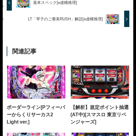
基本スペック[e虚構推理]
LT「琴子のご褒美RUSH」解説[e虚構推理]
関連記事
ボーダーライン[Pフィーバ
【解析】規定ポイント抽選
ーからくりサーカス2
(AT中)[スマスロ 東京リベ
Light ver.]
ンジャーズ]