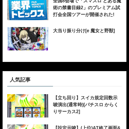
全国8会場で「スマスロ とある魔
術の禁書目録2」のプレミアム試
打会全国ツアーが開催された!
大当り振り分け[e 魔女と野獣]
人気記事
【立ち回り】スイカ規定回数示
唆演出(通常時)[パチスロ からく
りサーカス2]
【設定示唆】(上位)AT終了画面&