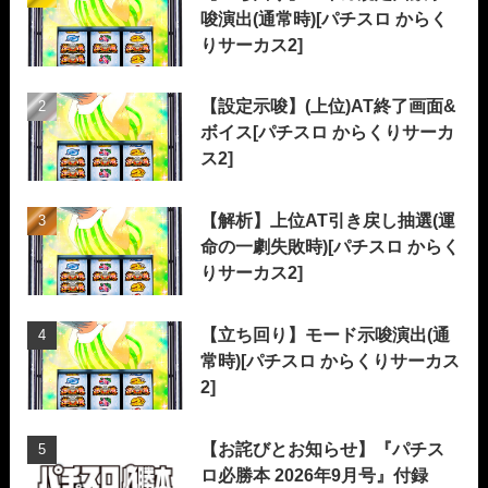
唆演出(通常時)[パチスロ からく
りサーカス2]
【設定示唆】(上位)AT終了画面&
ボイス[パチスロ からくりサーカ
ス2]
【解析】上位AT引き戻し抽選(運
命の一劇失敗時)[パチスロ からく
りサーカス2]
【立ち回り】モード示唆演出(通
常時)[パチスロ からくりサーカス
2]
【お詫びとお知らせ】『パチス
ロ必勝本 2026年9月号』付録