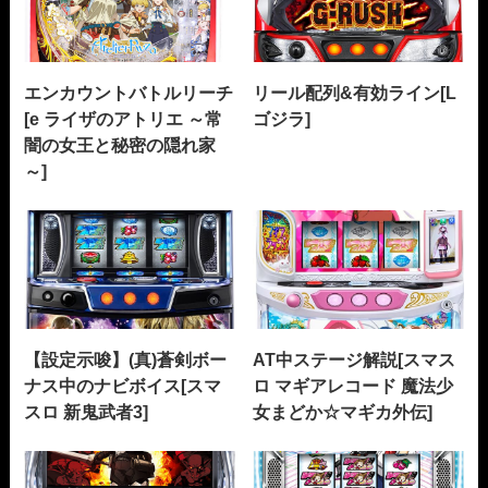
エンカウントバトルリーチ
リール配列&有効ライン[L
[e ライザのアトリエ ～常
ゴジラ]
闇の女王と秘密の隠れ家
～]
【設定示唆】(真)蒼剣ボー
AT中ステージ解説[スマス
ナス中のナビボイス[スマ
ロ マギアレコード 魔法少
スロ 新鬼武者3]
女まどか☆マギカ外伝]