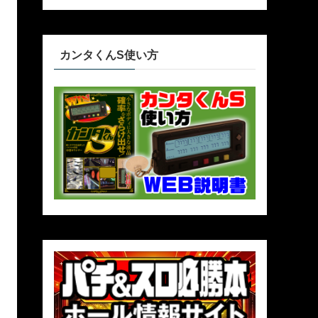
カンタくんS使い方