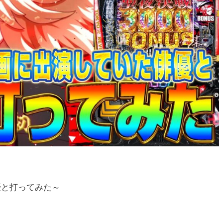
優と打ってみた～