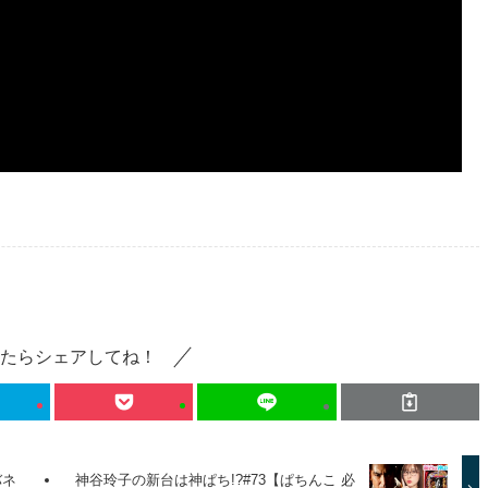
たらシェアしてね！
バネ
神谷玲子の新台は神ぱち!?#73【ぱちんこ 必