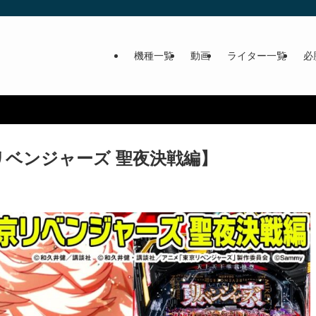
機種一覧
動画
ライター一覧
必
リベンジャーズ 聖夜決戦編】