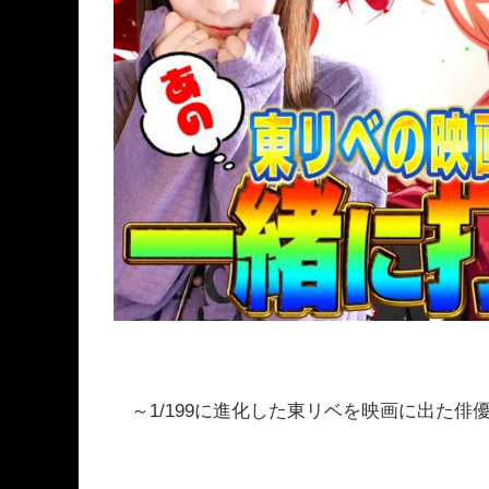
～1/199に進化した東リベを映画に出た俳