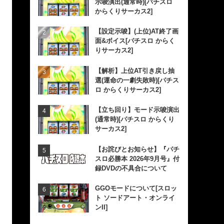
示唆演出(通常時)[パチスロ
からくりサーカス2]
【設定示唆】(上位)AT終了画
面&ボイス[パチスロ からく
りサーカス2]
【解析】上位AT引き戻し抽
選(運命の一劇失敗時)[パチス
ロ からくりサーカス2]
【立ち回り】モード示唆演出
(通常時)[パチスロ からくり
サーカス2]
【お詫びとお知らせ】『パチ
スロ必勝本 2026年9月号』付
録DVDの不具合について
GGOモードについて[スロッ
ト ソードアート・オンライ
ンII]