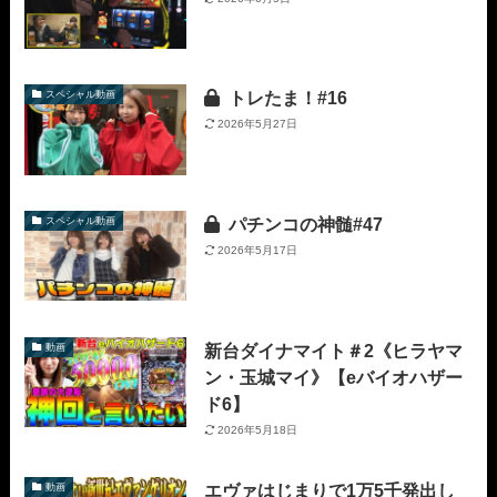
トレたま！#16
スペシャル動画
2026年5月27日
パチンコの神髄#47
スペシャル動画
2026年5月17日
新台ダイナマイト＃2《ヒラヤマ
動画
ン・玉城マイ》【eバイオハザー
ド6】
2026年5月18日
エヴァはじまりで1万5千発出し
動画