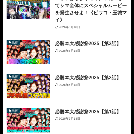
てシマ全体にスペシャルムービー
を発生させよ！《ビワコ・玉城マ
イ》
2026年5月18日
必勝本大感謝祭2025【第3話】
動画
2026年5月18日
必勝本大感謝祭2025【第2話】
動画
2026年5月18日
必勝本大感謝祭2025【第1話】
動画
2026年5月18日