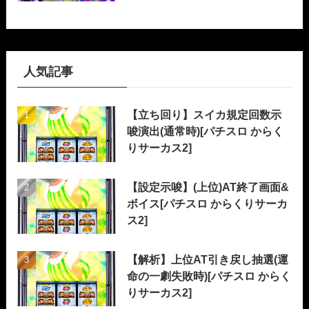
人気記事
【立ち回り】スイカ規定回数示
唆演出(通常時)[パチスロ からく
りサーカス2]
【設定示唆】(上位)AT終了画面&
ボイス[パチスロ からくりサーカ
ス2]
【解析】上位AT引き戻し抽選(運
命の一劇失敗時)[パチスロ からく
りサーカス2]