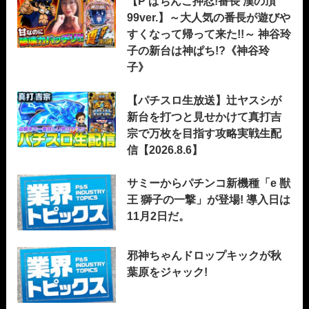
【P ぱちんこ押忍!番長 漢の頂
99ver.】～大人気の番長が遊びや
すくなって帰って来た!!～ 神谷玲
子の新台は神ぱち!?《神谷玲
子》
【パチスロ生放送】辻ヤスシが
新台を打つと見せかけて真打吉
宗で万枚を目指す攻略実戦生配
信【2026.8.6】
サミーからパチンコ新機種「e 獣
王 獅子の一撃」が登場! 導入日は
11月2日だ。
邪神ちゃんドロップキックが秋
葉原をジャック!