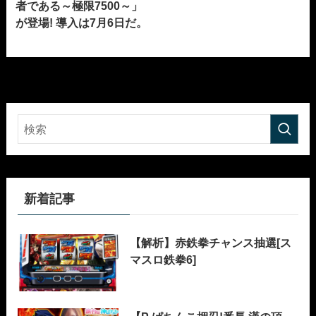
者である～極限7500～」
が登場! 導入は7月6日だ。
新着記事
【解析】赤鉄拳チャンス抽選[ス
マスロ鉄拳6]