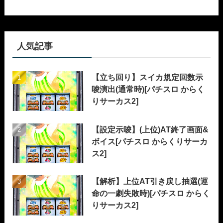
人気記事
【立ち回り】スイカ規定回数示
唆演出(通常時)[パチスロ からく
りサーカス2]
【設定示唆】(上位)AT終了画面&
ボイス[パチスロ からくりサーカ
ス2]
【解析】上位AT引き戻し抽選(運
命の一劇失敗時)[パチスロ からく
りサーカス2]