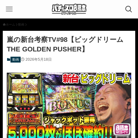
ホーム
動画
嵐の新台考察TV#98【ビッグドリーム
THE GOLDEN PUSHER】
2026年5月18日
動画