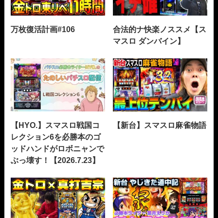
万枚復活計画#106
合法的ナ快楽ノススメ【ス
マスロ ダンバイン】
【HYO.】スマスロ戦国コ
【新台】スマスロ麻雀物語
レクション6を必勝本のゴ
ッドハンドがロボニャンで
ぶっ壊す！【2026.7.23】