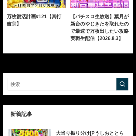
万枚復活計画#121【真打
【パチスロ生放送】葉月が
吉宗】
新台のやじきたを取れたの
で最速で万枚出したい攻略
実戦生配信【2026.8.3】
新着記事
大当り振り分け[Pうしおととら