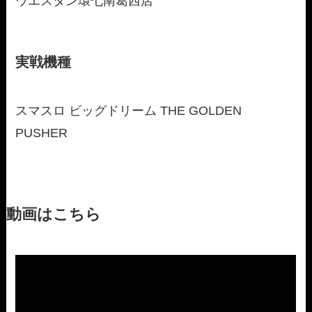
ウエスタン環七南葛西店
実戦機種
スマスロ ビッグドリーム THE GOLDEN
PUSHER
動画はこちら