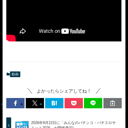
動画
よかったらシェアしてね！
2026年9月22日に「みんなのパチンコ・パチスロサ
ミット2026」が開催予定!