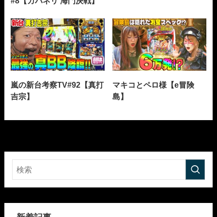
#8【カバネリ 海門決戦】
嵐の新台考察TV#92【真打
マキコとペロ様【e冒険
吉宗】
島】