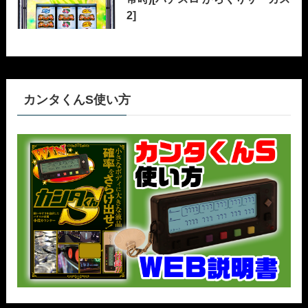
2]
カンタくんS使い方