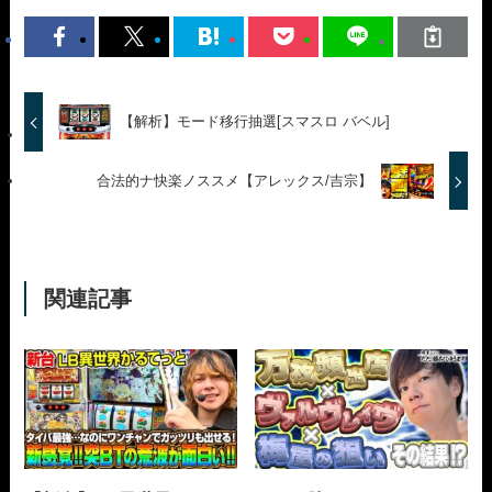
【解析】モード移行抽選[スマスロ バベル]
合法的ナ快楽ノススメ【アレックス/吉宗】
関連記事