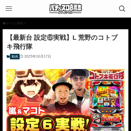
ホーム
動画
【最新台 設定⑥実戦】L 荒野のコトブ
キ飛行隊
2025年10月17日
動画