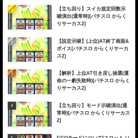
【立ち回り】スイカ規定回数示
唆演出(通常時)[パチスロ からく
りサーカス2]
【設定示唆】(上位)AT終了画面&
ボイス[パチスロ からくりサーカ
ス2]
【解析】上位AT引き戻し抽選(運
命の一劇失敗時)[パチスロ からく
りサーカス2]
【立ち回り】モード示唆演出(通
常時)[パチスロ からくりサーカス
2]
GGOモードについて[スロット ソ