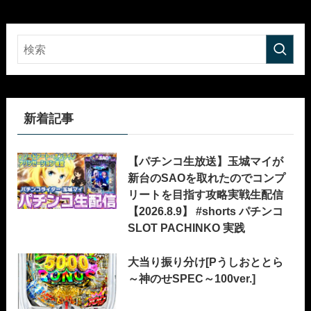
新着記事
【パチンコ生放送】玉城マイが
新台のSAOを取れたのでコンプ
リートを目指す攻略実戦生配信
【2026.8.9】 #shorts パチンコ
SLOT PACHINKO 実践
大当り振り分け[Pうしおととら
～神のせSPEC～100ver.]