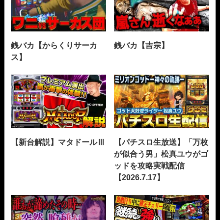
銭バカ【からくりサーカ
銭バカ【吉宗】
ス】
【新台解説】マタドールⅢ
【パチスロ生放送】「万枚
が似合う男」松真ユウがゴ
ッドを攻略実戦配信
【2026.7.17】