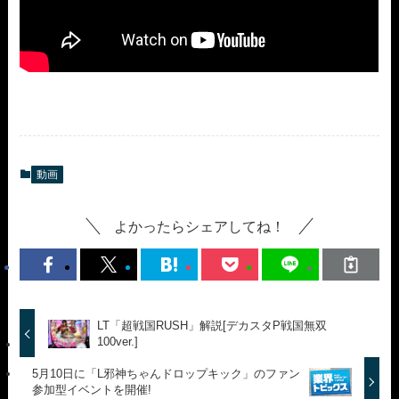
動画
よかったらシェアしてね！
LT「超戦国RUSH」解説[デカスタP戦国無双
100ver.]
5月10日に「L邪神ちゃんドロップキック」のファン
参加型イベントを開催!