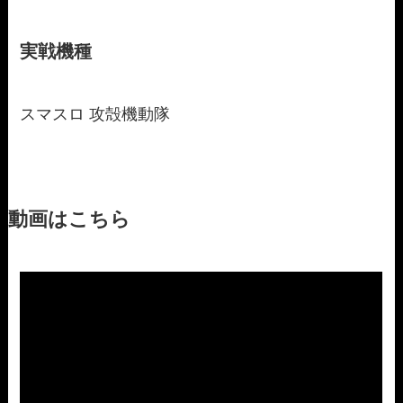
実戦機種
スマスロ 攻殻機動隊
動画はこちら