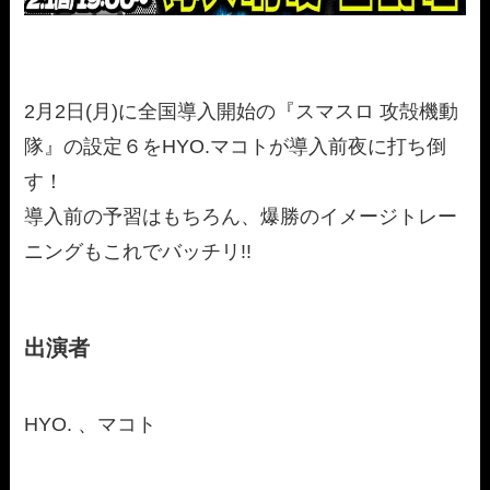
2月2日(月)に全国導入開始の『スマスロ 攻殻機動
隊』の設定６をHYO.マコトが導入前夜に打ち倒
す！
導入前の予習はもちろん、爆勝のイメージトレー
ニングもこれでバッチリ!!
出演者
HYO. 、マコト