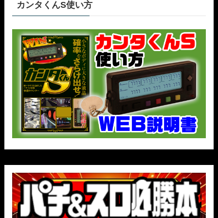
カンタくんS使い方