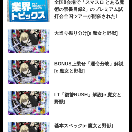
全国8会場で「スマスロ とある魔
術の禁書目録2」のプレミアム試
打会全国ツアーが開催された!
大当り振り分け[e 魔女と野獣]
BONUS上乗せ「運命分岐」解説
[e 魔女と野獣]
LT「復讐RUSH」解説[e 魔女と
野獣]
基本スペック[e 魔女と野獣]