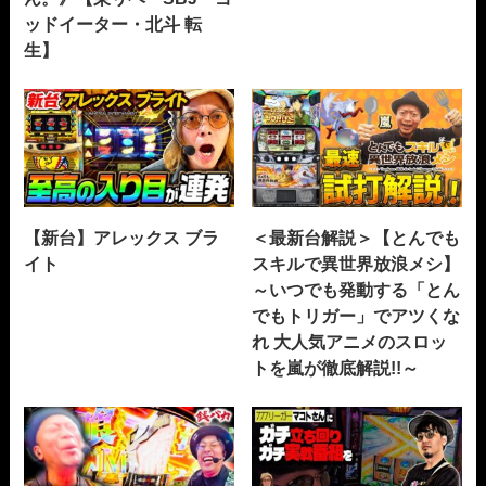
ッドイーター・北斗 転
生】
【新台】アレックス ブラ
＜最新台解説＞【とんでも
イト
スキルで異世界放浪メシ】
～いつでも発動する「とん
でもトリガー」でアツくな
れ 大人気アニメのスロッ
トを嵐が徹底解説!!～