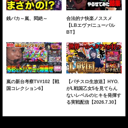
銭バカ～嵐、悶絶～
合法的ナ快楽ノススメ
【LBエヴァ/ニューパル
BT】
嵐の新台考察TV#102【戦
【パチスロ生放送】HYO.
国コレクション6】
がL戦国乙女5を見てらん
ないレベルのヒキを発揮す
る実戦配信【2026.7.30】