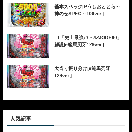
基本スペック[Pうしおととら～
神のせSPEC～100ver.]
LT「史上最強バトルMODE90」
解説[e範馬刃牙129ver.]
大当り振り分け[e範馬刃牙
129ver.]
人気記事