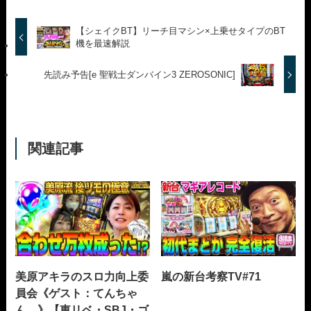
【シェイクBT】リーチ目マシン×上乗せタイプのBT
機を最速解説
先読み予告[e 聖戦士ダンバイン3 ZEROSONIC]
関連記事
美原アキラのスロ力向上委
嵐の新台考察TV#71
員会《ゲスト：てんちゃ
ん。》【東リベ・SBJ・ゴ