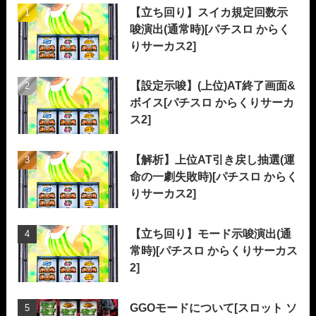
【立ち回り】スイカ規定回数示
唆演出(通常時)[パチスロ からく
りサーカス2]
【設定示唆】(上位)AT終了画面&
ボイス[パチスロ からくりサーカ
ス2]
【解析】上位AT引き戻し抽選(運
命の一劇失敗時)[パチスロ からく
りサーカス2]
【立ち回り】モード示唆演出(通
常時)[パチスロ からくりサーカス
2]
GGOモードについて[スロット ソ