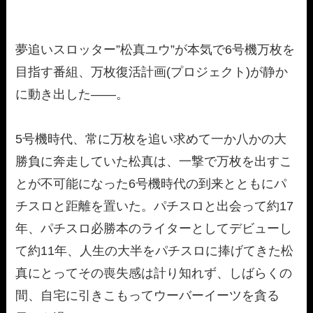
夢追いスロッター”松真ユウ”が本気で6号機万枚を
目指す番組、万枚復活計画(プロジェクト)が静か
に動き出した――。
5号機時代、常に万枚を追い求めて一か八かの大
勝負に奔走していた松真は、一撃で万枚を出すこ
とが不可能になった6号機時代の到来とともにパ
チスロと距離を置いた。パチスロと出会って約17
年、パチスロ必勝本のライターとしてデビューし
て約11年、人生の大半をパチスロに捧げてきた松
真にとってその喪失感は計り知れず、しばらくの
間、自宅に引きこもってウーバーイーツを貪る