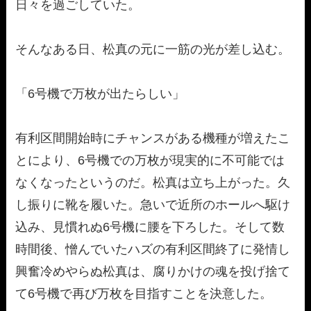
日々を過ごしていた。
そんなある日、松真の元に一筋の光が差し込む。
「6号機で万枚が出たらしい」
有利区間開始時にチャンスがある機種が増えたこ
とにより、6号機での万枚が現実的に不可能では
なくなったというのだ。松真は立ち上がった。久
し振りに靴を履いた。急いで近所のホールへ駆け
込み、見慣れぬ6号機に腰を下ろした。そして数
時間後、憎んでいたハズの有利区間終了に発情し
興奮冷めやらぬ松真は、腐りかけの魂を投げ捨て
て6号機で再び万枚を目指すことを決意した。