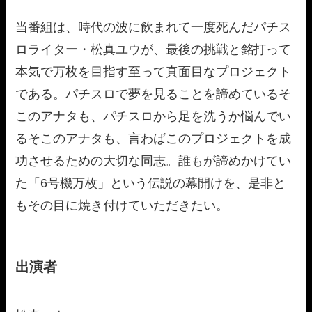
当番組は、時代の波に飲まれて一度死んだパチス
ロライター・松真ユウが、最後の挑戦と銘打って
本気で万枚を目指す至って真面目なプロジェクト
である。パチスロで夢を見ることを諦めているそ
このアナタも、パチスロから足を洗うか悩んでい
るそこのアナタも、言わばこのプロジェクトを成
功させるための大切な同志。誰もが諦めかけてい
た「6号機万枚」という伝説の幕開けを、是非と
もその目に焼き付けていただきたい。
出演者