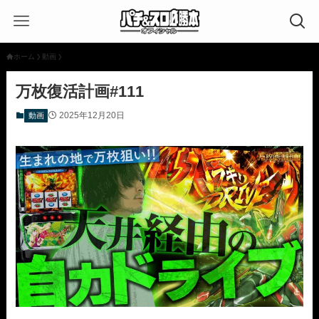
ホーム
動画
万枚復活計画#111
2025年12月20日
動画