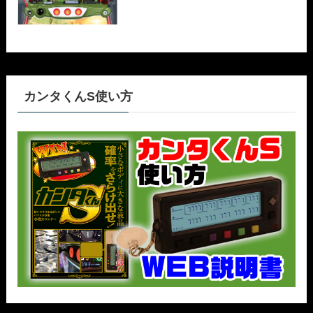
カンタくんS使い方