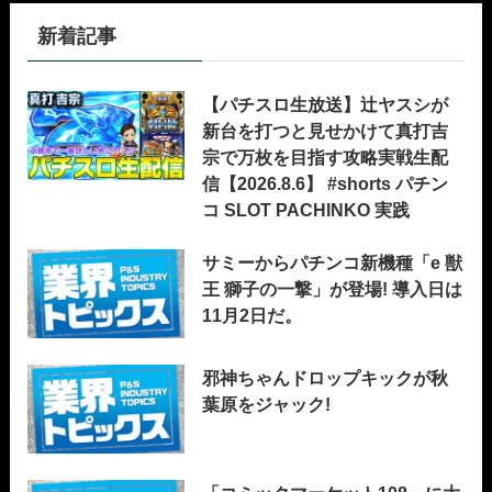
新着記事
【パチスロ生放送】辻ヤスシが
新台を打つと見せかけて真打吉
宗で万枚を目指す攻略実戦生配
信【2026.8.6】 #shorts パチン
コ SLOT PACHINKO 実践
サミーからパチンコ新機種「e 獣
王 獅子の一撃」が登場! 導入日は
11月2日だ。
邪神ちゃんドロップキックが秋
葉原をジャック!