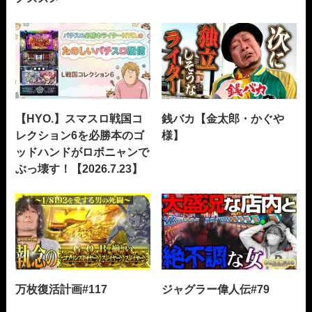
【HYO.】スマスロ戦国コ
銭バカ【金太郎・かぐや
レクション6を必勝本のゴ
様】
ッドハンドがロボニャンで
ぶっ壊す！【2026.7.23】
万枚復活計画#117
ジャグラー偉人伝#79