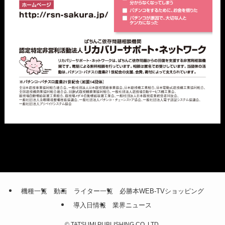
機種一覧
動画
ライター一覧
必勝本WEB-TVショッピング
導入日情報
業界ニュース
©
TATSUMI PUBLISHING CO.,LTD.