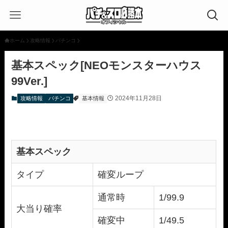
ホーム
攻略情報
パチンコ
基本スペック[NEOモンスターハウス
99Ver.]
2024年11月28日
攻略情報
パチンコ
基本情報
基本スペック
タイプ
確変ループ
通常時
1/99.9
大当り確率
確変中
1/49.5