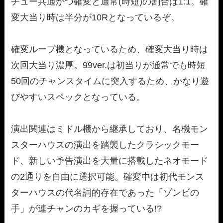
チュー共通かつ確変と通常(時短)の割合は1:1。確
変大当り時は半分が10Rとなっているぞ。
確変ループ機となっているため、確変大当り時は
次回大当り濃厚。99ver.は初当りが通常でも時短
50回のチャンスタイムに突入するため、かなり遊
びやすいスペックとなっている。
演出関連はミドル機から継承しており、名機モン
スターハウスの演出を踏襲したクラシックモー
ド、新しい予告演出を大量に搭載したネオモード
の2通りを自由に選択可能。確変中は初代モンス
ターハウスの代名詞的存在であった「ゾンビの
手」が連チャンのカギを握っている!?