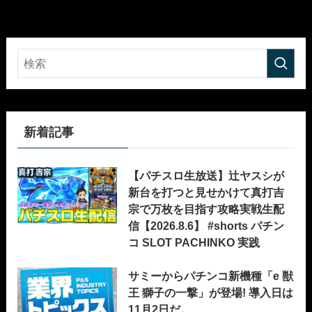
新着記事
【パチスロ生放送】辻ヤスシが
新台を打つと見せかけて真打吉
宗で万枚を目指す攻略実戦生配
信【2026.8.6】 #shorts パチン
コ SLOT PACHINKO 実践
サミーからパチンコ新機種「e 獣
王 獅子の一撃」が登場! 導入日は
11月2日だ。