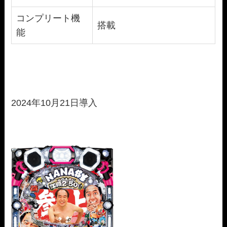
コンプリート機
搭載
能
2024年10月21日導入