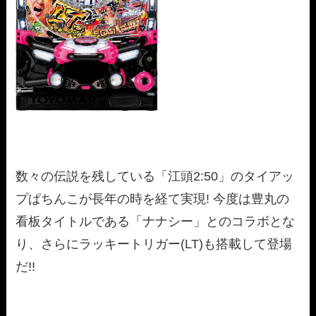
数々の伝説を残している「江頭2:50」のタイアッ
プぱちんこが長年の時を経て実現! 今度は豊丸の
看板タイトルである「ナナシー」とのコラボとな
り、さらにラッキートリガー(LT)も搭載して登場
だ!!