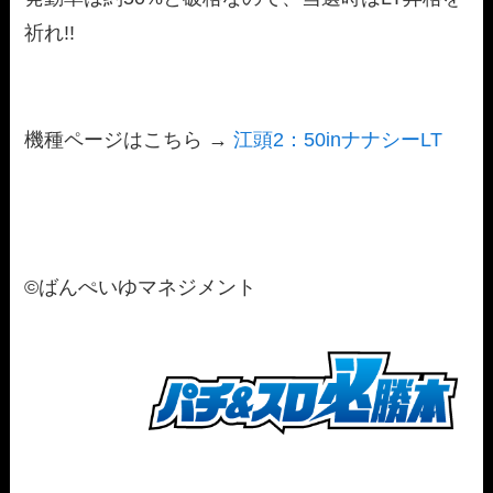
祈れ!!
機種ページはこちら →
江頭2：50inナナシーLT
©ばんぺいゆマネジメント