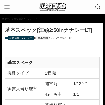
ホーム
攻略情報
パチンコ
基本スペック[江頭2:50inナナシーLT]
2024年9月24日
攻略情報
パチンコ
基本情報
基本スペック
機種タイプ
2種機
通常時
1/129.7
実質大当り確率
右打ち中
1/1
初当り突入