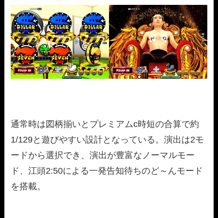
通常時は図柄揃いとプレミアムc時短の合算で約
1/129と遊びやすい設計となっている。演出は2モ
ードから選択でき、演出が豊富なノーマルモー
ド、江頭2:50による一発告知待ちのど～んモード
を搭載。