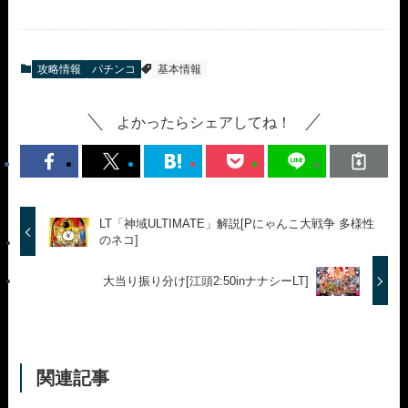
攻略情報
パチンコ
基本情報
よかったらシェアしてね！
LT「神域ULTIMATE」解説[Pにゃんこ大戦争 多様性
のネコ]
大当り振り分け[江頭2:50inナナシーLT]
関連記事