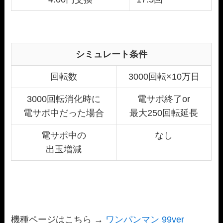
シミュレート条件
回転数
3000回転×10万日
3000回転消化時に
電サポ終了or
電サポ中だった場合
最大250回転延長
電サポ中の
なし
出玉増減
機種ページはこちら →
ワンパンマン 99ver