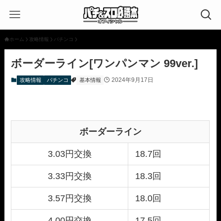
ホーム
攻略情報
パチンコ
ボーダーライン[ワンパンマン 99ver.]
2024年9月17日
攻略情報
パチンコ
基本情報
ボーダーライン
3.03円交換
18.7回
3.33円交換
18.3回
3.57円交換
18.0回
4.00円交換
17.5回