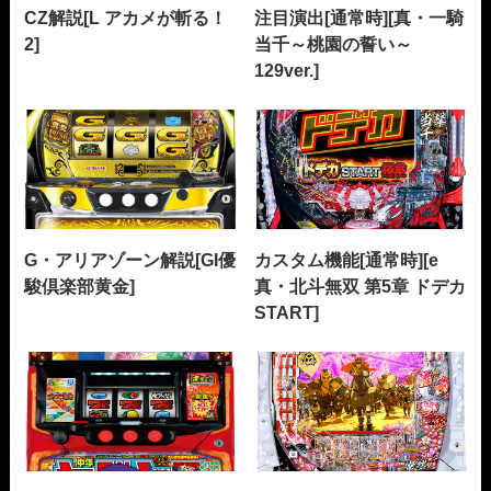
CZ解説[L アカメが斬る！
注目演出[通常時][真・一騎
2]
当千～桃園の誓い～
129ver.]
G・アリアゾーン解説[GI優
カスタム機能[通常時][e
駿倶楽部黄金]
真・北斗無双 第5章 ドデカ
START]