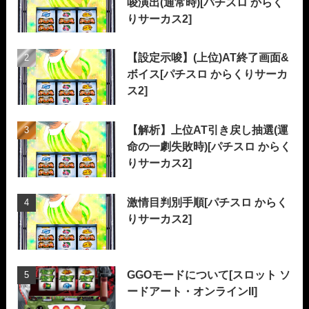
唆演出(通常時)[パチスロ からく
りサーカス2]
【設定示唆】(上位)AT終了画面&
ボイス[パチスロ からくりサーカ
ス2]
【解析】上位AT引き戻し抽選(運
命の一劇失敗時)[パチスロ からく
りサーカス2]
激情目判別手順[パチスロ からく
りサーカス2]
GGOモードについて[スロット ソ
ードアート・オンラインII]