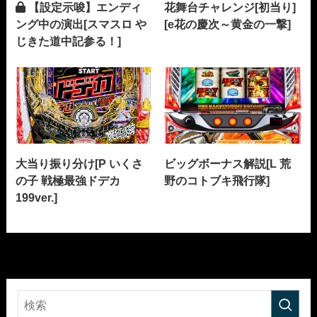
【設定示唆】エンディ
花舞台チャレンジ[初当り]
ング中の演出[スマスロ や
[e花の慶次～黄金の一撃]
じきた道中記参る！]
大当り振り分け[P いくさ
ビッグボーナス解説[L 荒
の子 戦極最強ドデカ
野のコトブキ飛行隊]
199ver.]