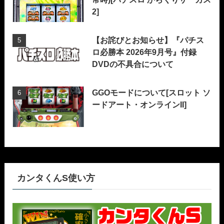
2]
【お詫びとお知らせ】『パチス
ロ必勝本 2026年9月号』付録
DVDの不具合について
GGOモードについて[スロット ソ
ードアート・オンラインII]
カンタくんS使い方