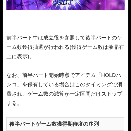
前半パート中は成立役を参照して後半パートのゲ
ーム数獲得抽選が行われる(獲得ゲーム数は液晶右
上に表示)。
なお、前半パート開始時点でアイテム「HOLDハ
ンコ」を保有している場合はこのタイミングで消
費され、ゲーム数の減算が一定区間だけストップ
する。
後半パートゲーム数獲得期待度の序列