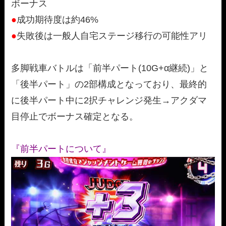
ボーナス
●
成功期待度は約46%
●
失敗後は一般人自宅ステージ移行の可能性アリ
多脚戦車バトルは「前半パート(10G+α継続)」と
「後半パート」の2部構成となっており、最終的
に後半パート中に2択チャレンジ発生→アクダマ
目停止でボーナス確定となる。
『前半パートについて』