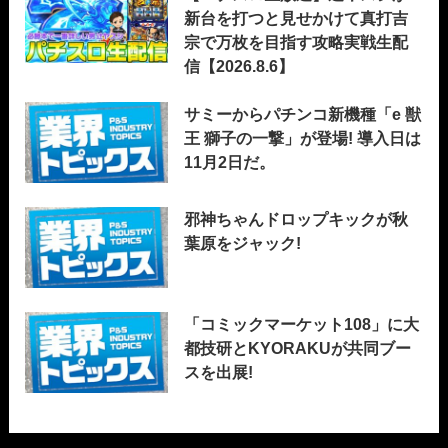
新台を打つと見せかけて真打吉
宗で万枚を目指す攻略実戦生配
信【2026.8.6】
サミーからパチンコ新機種「e 獣
王 獅子の一撃」が登場! 導入日は
11月2日だ。
邪神ちゃんドロップキックが秋
葉原をジャック!
「コミックマーケット108」に大
都技研とKYORAKUが共同ブー
スを出展!