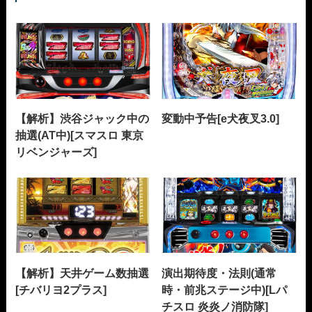
【解析】渋谷ジャック中の
変動中予告[e犬夜叉3.0]
抽選(AT中)[スマスロ 東京
リベンジャーズ]
【解析】天井ゲーム数抽選
演出期待度・法則(通常
[チバリヨ2プラス]
時・前兆ステージ中)[Lパ
チスロ 炎炎ノ消防隊]