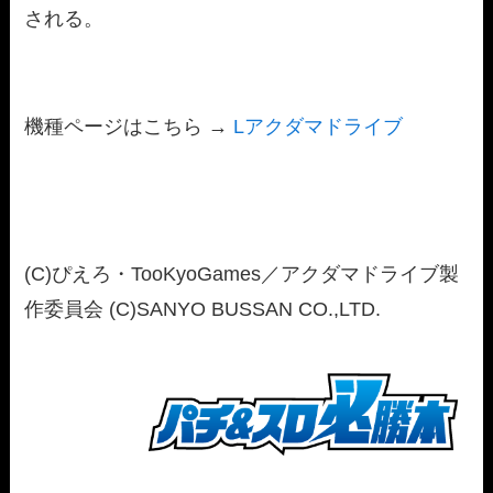
される。
機種ページはこちら →
Lアクダマドライブ
(C)ぴえろ・TooKyoGames／アクダマドライブ製
作委員会 (C)SANYO BUSSAN CO.,LTD.