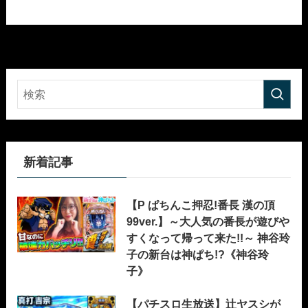
新着記事
【P ぱちんこ押忍!番長 漢の頂
99ver.】～大人気の番長が遊びや
すくなって帰って来た!!～ 神谷玲
子の新台は神ぱち!?《神谷玲
子》
【パチスロ生放送】辻ヤスシが