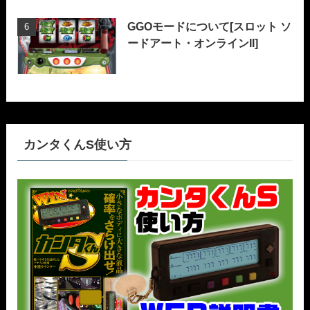
GGOモードについて[スロット ソ
ードアート・オンラインII]
カンタくんS使い方