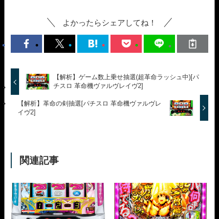
よかったらシェアしてね！
【解析】ゲーム数上乗せ抽選(超革命ラッシュ中)[パ
チスロ 革命機ヴァルヴレイヴ2]
【解析】革命の剣抽選[パチスロ 革命機ヴァルヴレ
イヴ2]
関連記事