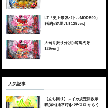
LT「史上最強バトルMODE90」
解説[e範馬刃牙129ver.]
大当り振り分け[e範馬刃牙
129ver.]
人気記事
【立ち回り】スイカ規定回数示
唆演出(通常時)[パチスロ からく