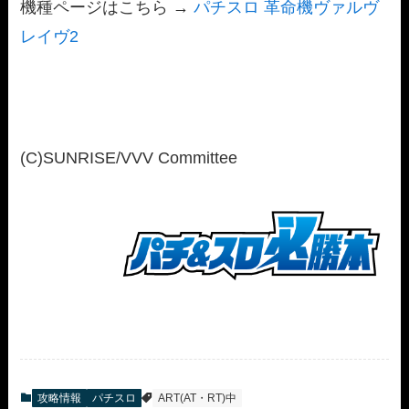
機種ページはこちら →
パチスロ 革命機ヴァルヴ
レイヴ2
(C)SUNRISE/VVV Committee
攻略情報
パチスロ
ART(AT・RT)中