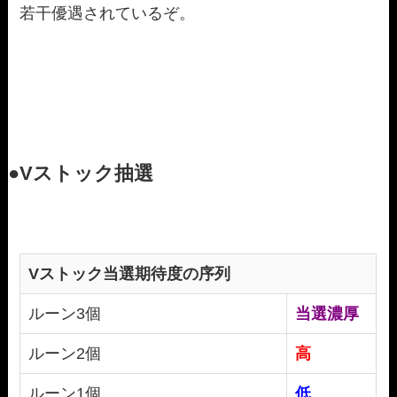
若干優遇されているぞ。
●Vストック抽選
Vストック当選期待度の序列
ルーン3個
当選濃厚
ルーン2個
高
ルーン1個
低