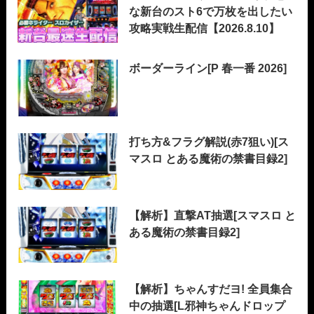
な新台のスト6で万枚を出したい
攻略実戦生配信【2026.8.10】
ボーダーライン[P 春一番 2026]
打ち方&フラグ解説(赤7狙い)[ス
マスロ とある魔術の禁書目録2]
【解析】直撃AT抽選[スマスロ と
ある魔術の禁書目録2]
【解析】ちゃんすだヨ! 全員集合
中の抽選[L邪神ちゃんドロップ