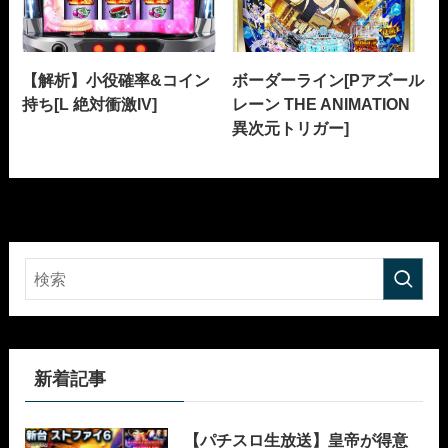
【解析】小役確率&コイン
ボーダーライン[Pアズール
持ち[L 絶対衝激IV]
レーン THE ANIMATION
異次元トリガー]
新着記事
【パチスロ生放送】皇帝が得意