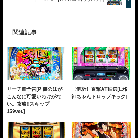
関連記事
リーチ前予告[P 俺の妹が
【解析】直撃AT抽選[L邪
こんなに可愛いわけがな
神ちゃんドロップキック]
い。攻略!!スキップ
159ver.]