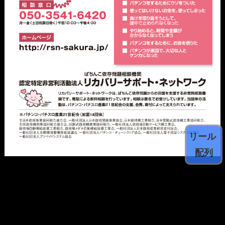
リール
配列
機種一覧
動画
ライター一覧
必勝本WEB-TVショッピング