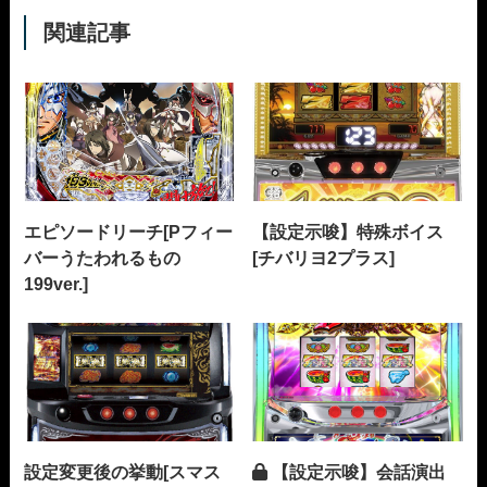
関連記事
エピソードリーチ[Pフィー
【設定示唆】特殊ボイス
バーうたわれるもの
[チバリヨ2プラス]
199ver.]
設定変更後の挙動[スマス
【設定示唆】会話演出