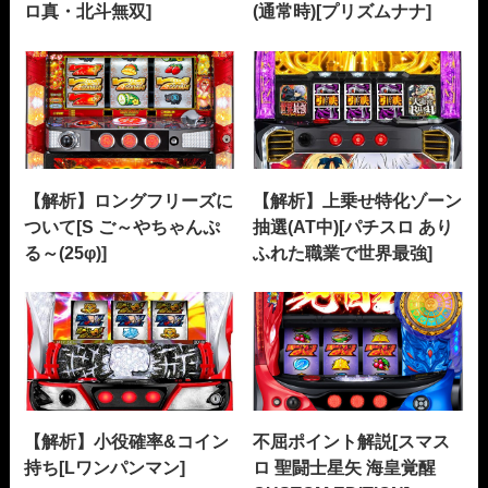
ロ真・北斗無双]
(通常時)[プリズムナナ]
【解析】ロングフリーズに
【解析】上乗せ特化ゾーン
ついて[S ご～やちゃんぷ
抽選(AT中)[パチスロ あり
る～(25φ)]
ふれた職業で世界最強]
【解析】小役確率&コイン
不屈ポイント解説[スマス
持ち[Lワンパンマン]
ロ 聖闘士星矢 海皇覚醒