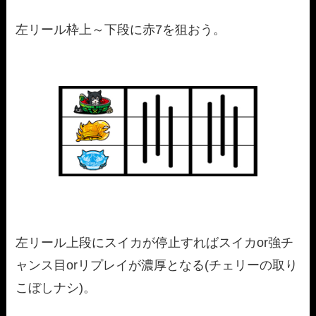
左リール枠上～下段に赤7を狙おう。
左リール上段にスイカが停止すればスイカor強チ
ャンス目orリプレイが濃厚となる(チェリーの取り
こぼしナシ)。