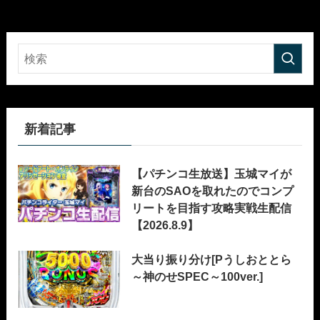
新着記事
【パチンコ生放送】玉城マイが
新台のSAOを取れたのでコンプ
リートを目指す攻略実戦生配信
【2026.8.9】
大当り振り分け[Pうしおととら
～神のせSPEC～100ver.]