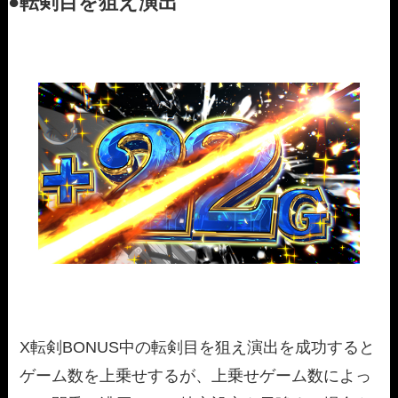
●転剣目を狙え演出
X転剣BONUS中の転剣目を狙え演出を成功すると
ゲーム数を上乗せするが、上乗せゲーム数によっ