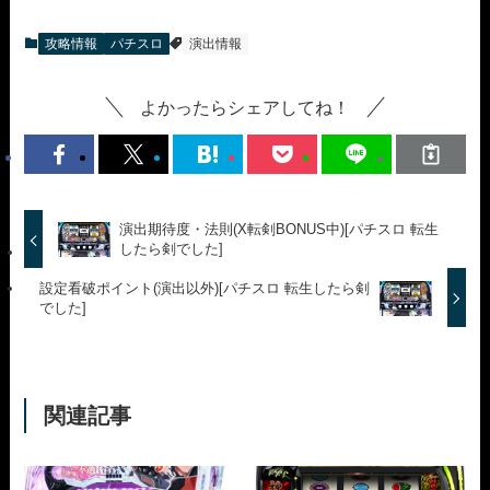
攻略情報
パチスロ
演出情報
よかったらシェアしてね！
演出期待度・法則(X転剣BONUS中)[パチスロ 転生
したら剣でした]
設定看破ポイント(演出以外)[パチスロ 転生したら剣
でした]
関連記事