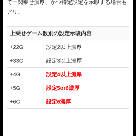
て一閃乗せ濃厚、かつ特定設定を示唆する場合も
アリ。
上乗せゲーム数別の設定示唆内容
+22G
設定2以上濃厚
+33G
設定3以上濃厚
+4G
設定4以上濃厚
+5G
設定5or6濃厚
+6G
設定6濃厚