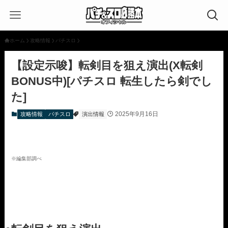
ホーム
攻略情報
パチスロ
【設定示唆】転剣目を狙え演出(X転剣
BONUS中)[パチスロ 転生したら剣でし
た]
2025年9月16日
攻略情報
パチスロ
演出情報
※編集部調べ