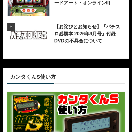
ードアート・オンラインII]
【お詫びとお知らせ】『パチス
ロ必勝本 2026年9月号』付録
DVDの不具合について
カンタくんS使い方