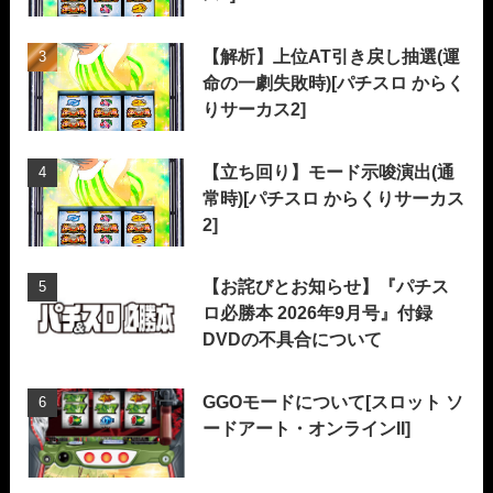
【解析】上位AT引き戻し抽選(運
命の一劇失敗時)[パチスロ からく
りサーカス2]
【立ち回り】モード示唆演出(通
常時)[パチスロ からくりサーカス
2]
【お詫びとお知らせ】『パチス
ロ必勝本 2026年9月号』付録
DVDの不具合について
GGOモードについて[スロット ソ
ードアート・オンラインII]