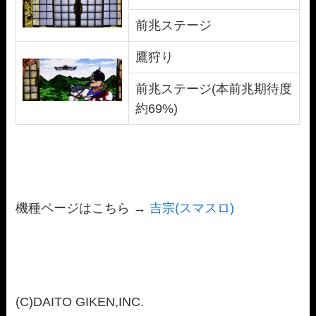
前兆ステージ
鷹狩り
前兆ステージ(本前兆期待度
約69%)
機種ページはこちら →
吉宗(スマスロ)
(C)DAITO GIKEN,INC.