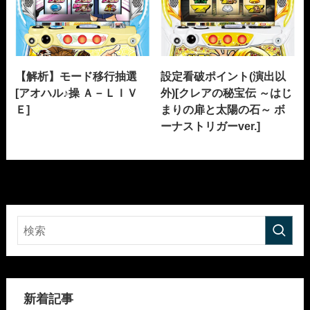
【解析】モード移行抽選
設定看破ポイント(演出以
[アオハル♪操 Ａ－ＬＩＶ
外)[クレアの秘宝伝 ～はじ
Ｅ]
まりの扉と太陽の石～ ボ
ーナストリガーver.]
新着記事