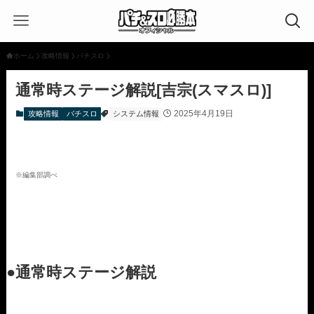
ホーム
攻略情報
パチスロ
通常時ステージ解説[吉宗(スマスロ)]
2025年4月19日
攻略情報
パチスロ
システム情報
※編集部調べ
●通常時ステージ解説