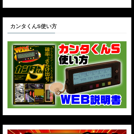
カンタくんS使い方