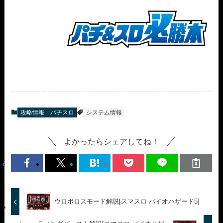
攻略情報
パチスロ
システム情報
よかったらシェアしてね！
ウロボロスモード解説[スマスロ バイオハザード5]