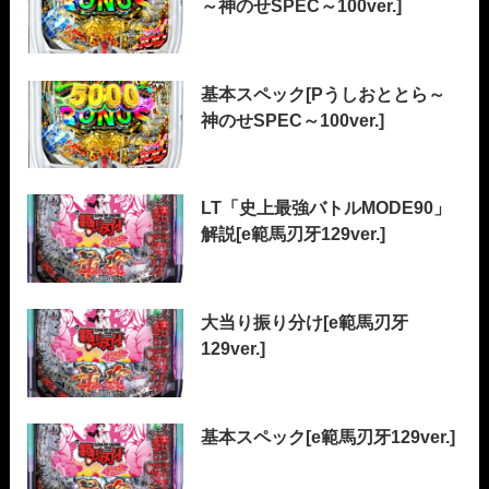
～神のせSPEC～100ver.]
基本スペック[Pうしおととら～
神のせSPEC～100ver.]
LT「史上最強バトルMODE90」
解説[e範馬刃牙129ver.]
大当り振り分け[e範馬刃牙
129ver.]
基本スペック[e範馬刃牙129ver.]