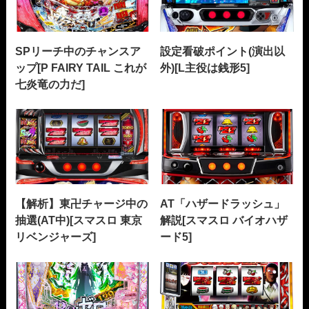
SPリーチ中のチャンスア
設定看破ポイント(演出以
ップ[P FAIRY TAIL これが
外)[L主役は銭形5]
七炎竜の力だ]
【解析】東卍チャージ中の
AT「ハザードラッシュ」
抽選(AT中)[スマスロ 東京
解説[スマスロ バイオハザ
リベンジャーズ]
ード5]