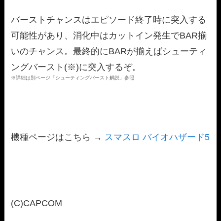
バーストチャンスはエピソード終了時に突入する
可能性があり、消化中はカットイン発生でBAR揃
いのチャンス。最終的にBARが揃えばシューティ
ングバースト(※)に突入するぞ。
※詳細は別ページ「シューティングバースト解説」参照
機種ページはこちら →
スマスロ バイオハザード5
(C)CAPCOM