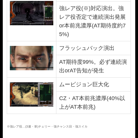
強レア役(※)対応演出。強
レア役否定で連続演出発展
or本前兆濃厚(AT期待度約7
5%)
フラッシュバック演出
AT期待度99%。必ず連続演
出orAT告知が発生
ムービジョン巨大化
CZ・AT本前兆濃厚(40%以
上がAT本前兆)
※強レア役…(3連・単)チェリー・強チャンス目・強スイカ