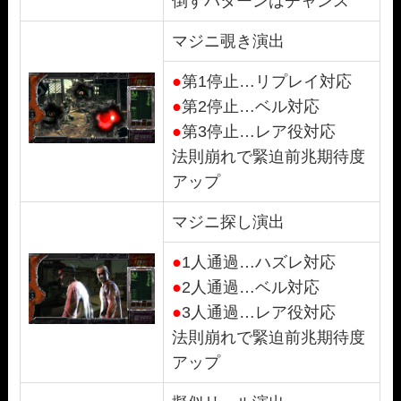
倒すパターンはチャンス
マジニ覗き演出
●
第1停止…リプレイ対応
●
第2停止…ベル対応
●
第3停止…レア役対応
法則崩れで緊迫前兆期待度
アップ
マジニ探し演出
●
1人通過…ハズレ対応
●
2人通過…ベル対応
●
3人通過…レア役対応
法則崩れで緊迫前兆期待度
アップ