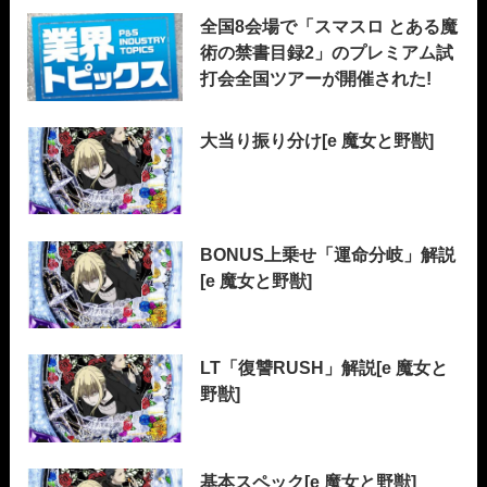
全国8会場で「スマスロ とある魔
術の禁書目録2」のプレミアム試
打会全国ツアーが開催された!
大当り振り分け[e 魔女と野獣]
BONUS上乗せ「運命分岐」解説
[e 魔女と野獣]
LT「復讐RUSH」解説[e 魔女と
野獣]
基本スペック[e 魔女と野獣]