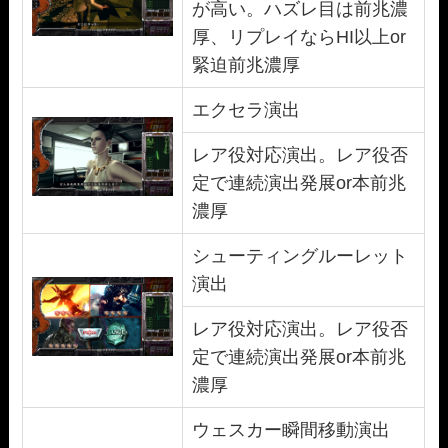
が高い。ハズレ目は前兆濃
厚、リプレイならHI以上or
緊迫前兆濃厚
エクセラ演出
レア役対応演出。レア役否
定で連続演出発展or本前兆
濃厚
シューティングルーレット
演出
レア役対応演出。レア役否
定で連続演出発展or本前兆
濃厚
ウェスカー瞬間移動演出