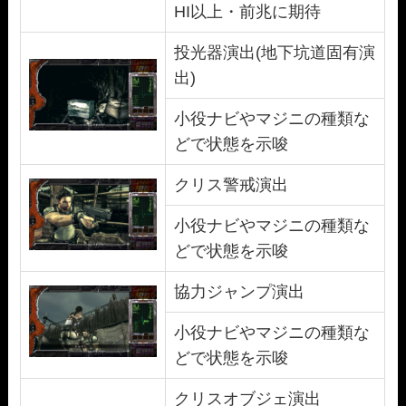
HI以上・前兆に期待
投光器演出(地下坑道固有演
出)
小役ナビやマジニの種類な
どで状態を示唆
クリス警戒演出
小役ナビやマジニの種類な
どで状態を示唆
協力ジャンプ演出
小役ナビやマジニの種類な
どで状態を示唆
クリスオブジェ演出