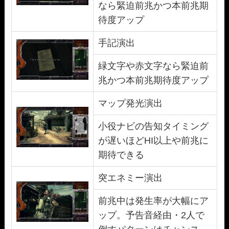
なら緊迫前兆かつ本前兆期
待度アップ
手記演出
緑文字や赤文字なら緊迫前
兆かつ本前兆期待度アップ
マップ発光演出
小役ナビの告知タイミング
が遅いほどHI以上や前兆に
期待できる
突エネミー演出
前兆中は発生率が大幅にア
ップ。予告音経由・2人で