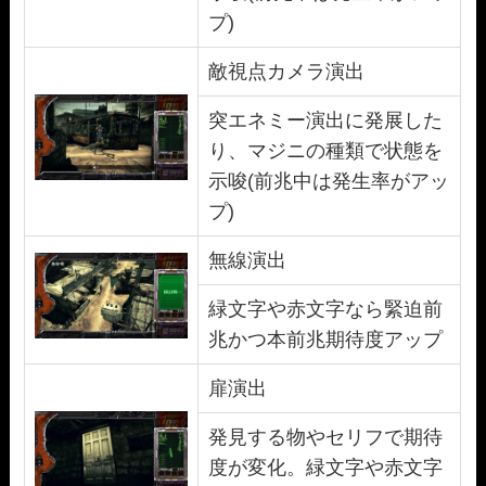
プ)
敵視点カメラ演出
突エネミー演出に発展した
り、マジニの種類で状態を
示唆(前兆中は発生率がアッ
プ)
無線演出
緑文字や赤文字なら緊迫前
兆かつ本前兆期待度アップ
扉演出
発見する物やセリフで期待
度が変化。緑文字や赤文字