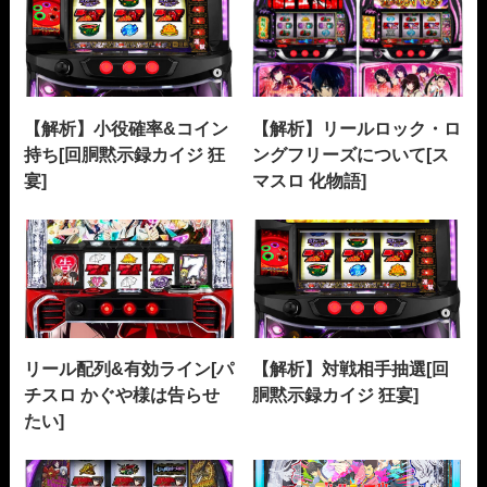
【解析】小役確率&コイン
【解析】リールロック・ロ
持ち[回胴黙示録カイジ 狂
ングフリーズについて[ス
宴]
マスロ 化物語]
リール配列&有効ライン[パ
【解析】対戦相手抽選[回
チスロ かぐや様は告らせ
胴黙示録カイジ 狂宴]
たい]