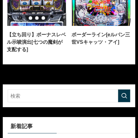
【立ち回り】ボーナスレベ
ボーダーライン[eルパン三
ル示唆演出[七つの魔剣が
世VSキャッツ・アイ]
支配する]
新着記事