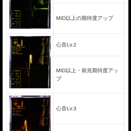
MID以上の期待度アップ
心音Lv.2
MID以上・前兆期待度アッ
プ
心音Lv.3