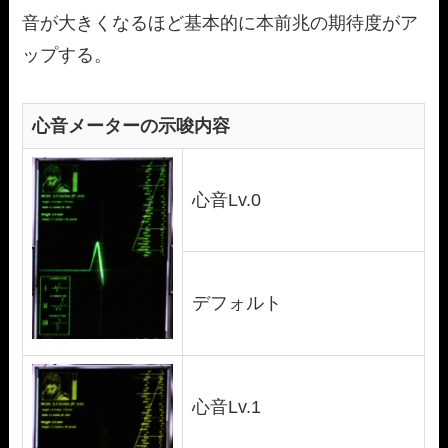
音が大きくなるほど基本的に本前兆の期待度がア
ップする。
心音メーターの示唆内容
心音Lv.0
デフォルト
心音Lv.1