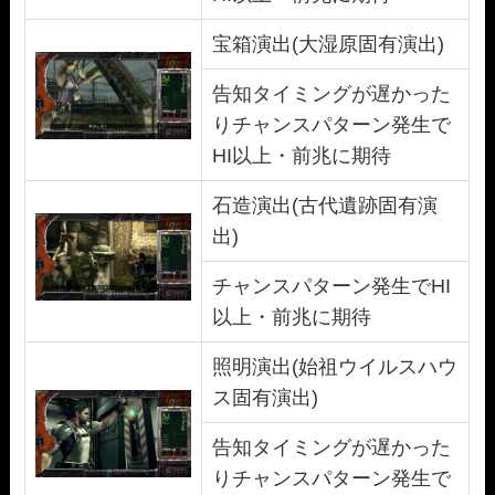
宝箱演出(大湿原固有演出)
告知タイミングが遅かった
りチャンスパターン発生で
HI以上・前兆に期待
石造演出(古代遺跡固有演
出)
チャンスパターン発生でHI
以上・前兆に期待
照明演出(始祖ウイルスハウ
ス固有演出)
告知タイミングが遅かった
りチャンスパターン発生で