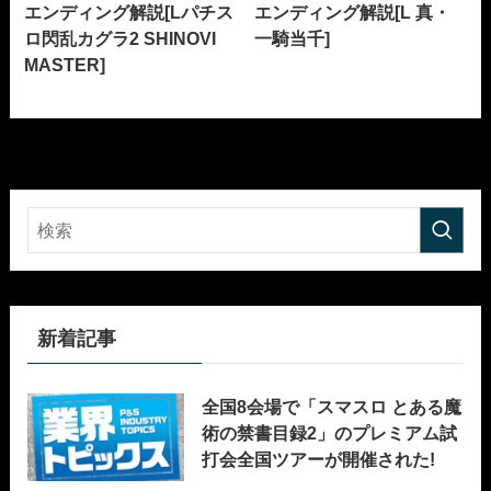
エンディング解説[Lパチス
エンディング解説[L 真・
ロ閃乱カグラ2 SHINOVI
一騎当千]
MASTER]
新着記事
全国8会場で「スマスロ とある魔
術の禁書目録2」のプレミアム試
打会全国ツアーが開催された!