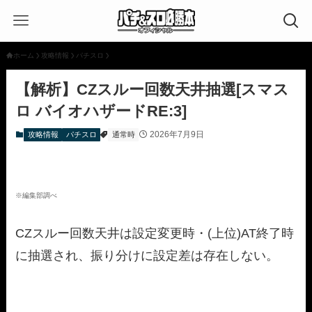
ホーム
攻略情報
パチスロ
【解析】CZスルー回数天井抽選[スマス
ロ バイオハザードRE:3]
2026年7月9日
攻略情報
パチスロ
通常時
※編集部調べ
CZスルー回数天井は設定変更時・(上位)AT終了時
に抽選され、振り分けに設定差は存在しない。