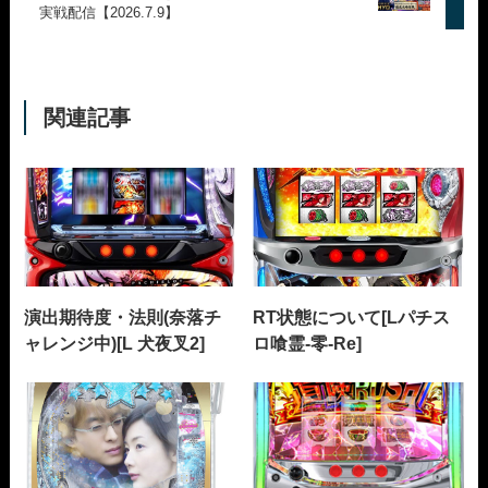
実戦配信【2026.7.9】
関連記事
演出期待度・法則(奈落チ
RT状態について[Lパチス
ャレンジ中)[L 犬夜叉2]
ロ喰霊-零-Re]