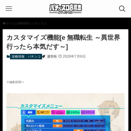
ホーム
攻略情報
パチンコ
カスタマイズ機能[e 無職転生 ～異世界
行ったら本気だす～]
2026年7月6日
攻略情報
パチンコ
通常時
※編集部調べ