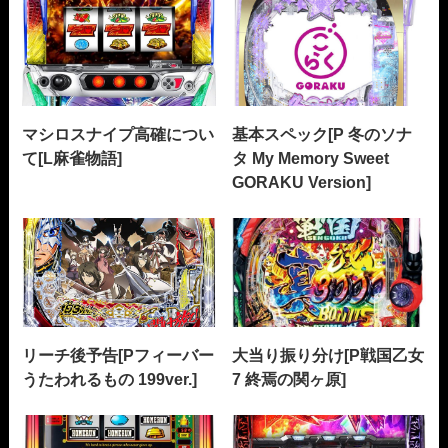
マシロスナイプ高確につい
基本スペック[P 冬のソナ
て[L麻雀物語]
タ My Memory Sweet
GORAKU Version]
リーチ後予告[Pフィーバー
大当り振り分け[P戦国乙女
うたわれるもの 199ver.]
7 終焉の関ヶ原]