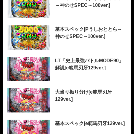
～神のせSPEC～100ver.]
基本スペック[Pうしおととら～
神のせSPEC～100ver.]
LT「史上最強バトルMODE90」
解説[e範馬刃牙129ver.]
大当り振り分け[e範馬刃牙
129ver.]
基本スペック[e範馬刃牙129ver.]