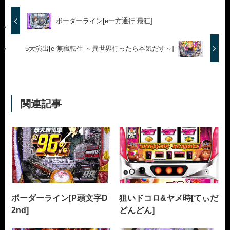
ボーダーライン[e一方通行 最狂]
5大演出[e 無職転生 ～異世界行ったら本気だす～]
関連記事
ボーダーライン[P頭文字D
狙いドコロ&ヤメ時[てぃだ
2nd]
どんどん]