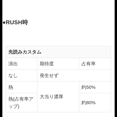
●RUSH時
先読みカスタム
演出
期待度
占有率
なし
発生せず
熱
約50%
大当り濃厚
熱(占有率ア
約80%
ップ)