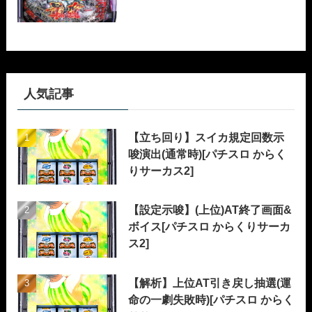
人気記事
【立ち回り】スイカ規定回数示
唆演出(通常時)[パチスロ からく
りサーカス2]
【設定示唆】(上位)AT終了画面&
ボイス[パチスロ からくりサーカ
ス2]
【解析】上位AT引き戻し抽選(運
命の一劇失敗時)[パチスロ からく