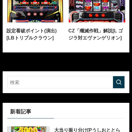
設定看破ポイント(演出)
CZ「殲滅作戦」解説[L ゴ
[LBトリプルクラウン]
ジラ対エヴァンゲリオン]
新着記事
大当り振り分け[Pうしおととら