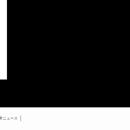
界ニュース