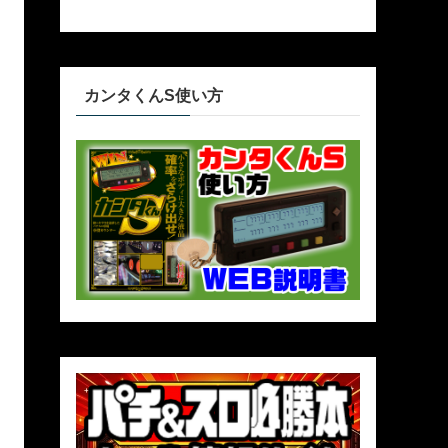
カンタくんS使い方