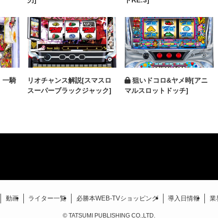
刃]
ドRE:3]
・一騎
リオチャンス解説[スマスロ
狙いドコロ&ヤメ時[アニ
スーパーブラックジャック]
マルスロットドッチ]
動画
ライター一覧
必勝本WEB-TVショッピング
導入日情報
業
©
TATSUMI PUBLISHING CO.,LTD.