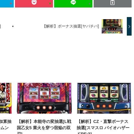
]
【解析】ボーナス抽選[ヤバチバ]
加算抽
【解析】本能寺の変抽選[L戦
【解析】CZ・直撃ボーナス
ルムン
国乙女5 業火を穿つ宿焔の双
抽選[スマスロ バイオハザー