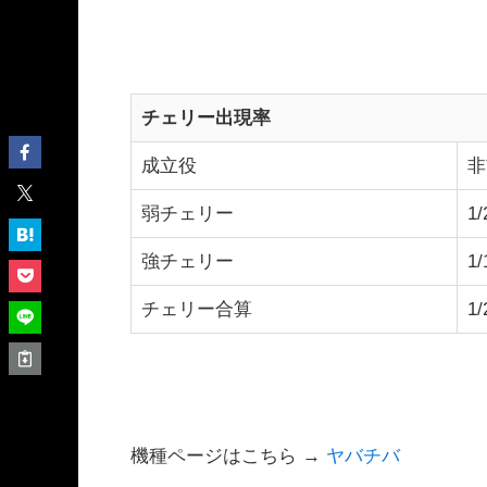
チェリー出現率
成立役
非
弱チェリー
1/
強チェリー
1/
チェリー合算
1/
機種ページはこちら →
ヤバチバ