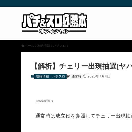
ホーム
攻略情報
パチスロ
【解析】チェリー出現抽選[ヤバ
2026年7月4日
攻略情報
パチスロ
通常時
※編集部調べ
通常時は成立役を参照してチェリー出現抽