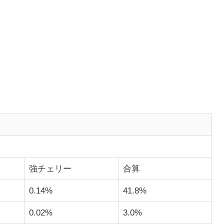
強チェリー
合算
0.14%
41.8%
0.02%
3.0%