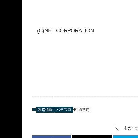
(C)NET CORPORATION
攻略情報
パチスロ
通常時
よかっ